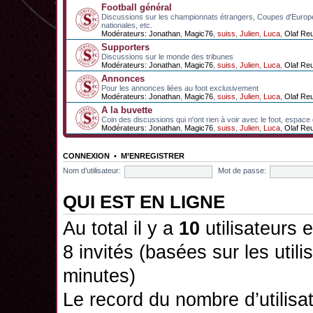
Football général
Discussions sur les championnats étrangers, Coupes d'Europ
nationales, etc.
Modérateurs:
Jonathan
,
Magic76
,
suiss
,
Julien
,
Luca
,
Olaf Re
Supporters
Discussions sur le monde des tribunes
Modérateurs:
Jonathan
,
Magic76
,
suiss
,
Julien
,
Luca
,
Olaf Re
Annonces
Pour les annonces liées au foot exclusivement
Modérateurs:
Jonathan
,
Magic76
,
suiss
,
Julien
,
Luca
,
Olaf Re
A la buvette
Coin des discussions qui n'ont rien à voir avec le foot, espace
Modérateurs:
Jonathan
,
Magic76
,
suiss
,
Julien
,
Luca
,
Olaf Re
CONNEXION
•
M’ENREGISTRER
Nom d’utilisateur:
Mot de passe:
QUI EST EN LIGNE
Au total il y a
10
utilisateurs e
8 invités (basées sur les utili
minutes)
Le record du nombre d’utilisa