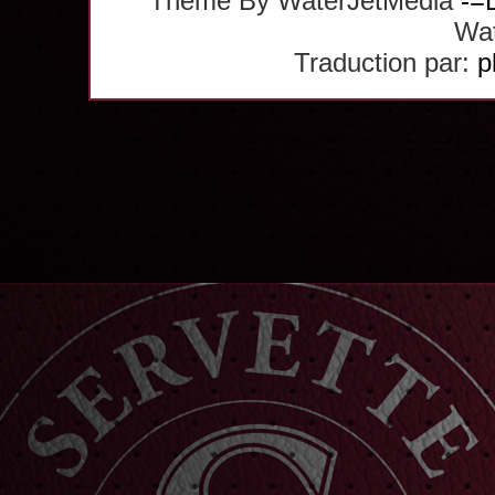
Theme By WaterJetMedia
-=
Wat
Traduction par:
p