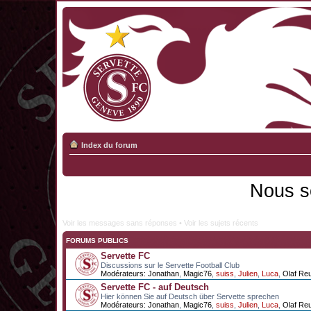
Index du forum
Nous s
Voir les messages sans réponses
•
Voir les sujets récents
FORUMS PUBLICS
Servette FC
Discussions sur le Servette Football Club
Modérateurs:
Jonathan
,
Magic76
,
suiss
,
Julien
,
Luca
,
Olaf Re
Servette FC - auf Deutsch
Hier können Sie auf Deutsch über Servette sprechen
Modérateurs:
Jonathan
,
Magic76
,
suiss
,
Julien
,
Luca
,
Olaf Re