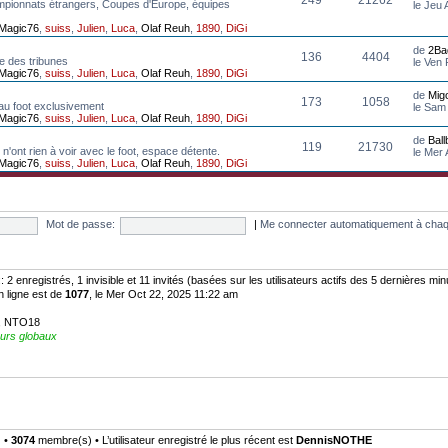
mpionnats étrangers, Coupes d'Europe, équipes
le Jeu
Magic76
,
suiss
,
Julien
,
Luca
,
Olaf Reuh
,
1890
,
DiGi
de
2Ba
136
4404
e des tribunes
le Ven
Magic76
,
suiss
,
Julien
,
Luca
,
Olaf Reuh
,
1890
,
DiGi
de
Mig
173
1058
au foot exclusivement
le Sam
Magic76
,
suiss
,
Julien
,
Luca
,
Olaf Reuh
,
1890
,
DiGi
de
Bal
119
21730
n'ont rien à voir avec le foot, espace détente.
le Mer
Magic76
,
suiss
,
Julien
,
Luca
,
Olaf Reuh
,
1890
,
DiGi
Mot de passe:
|
Me connecter automatiquement à chaq
:: 2 enregistrés, 1 invisible et 11 invités (basées sur les utilisateurs actifs des 5 dernières mi
n ligne est de
1077
, le Mer Oct 22, 2025 11:22 am
,
NTO18
urs globaux
) •
3074
membre(s) • L’utilisateur enregistré le plus récent est
DennisNOTHE