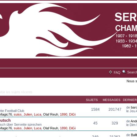
Searc
FAQ
Nous s
Voir les sujets récents
SUJETS
MESSAGES
DERNIE
de
bar
1584
201747
tte Football Club
le Jeu
Magic76
,
suiss
,
Julien
,
Luca
,
Olaf Reuh
,
1890
,
DiGi
eutsch
de
And
45
329
tsch über Servette sprechen
le Dim
Magic76
,
suiss
,
Julien
,
Luca
,
Olaf Reuh
,
1890
,
DiGi
de
Bal
249
21262