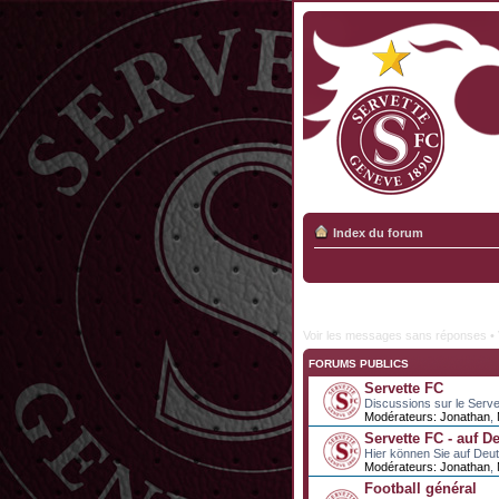
Index du forum
Voir les messages sans réponses
•
FORUMS PUBLICS
Servette FC
Discussions sur le Serve
Modérateurs:
Jonathan
,
Servette FC - auf D
Hier können Sie auf Deu
Modérateurs:
Jonathan
,
Football général