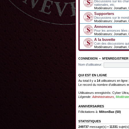
Discussions sur les cha
nationales, etc.
Modérateurs:
Jonathan
,
Supporters
Discussions sur le mond
Modérateurs:
Jonathan
,
Annonces
Pour les annonces liées 
Modérateurs:
Jonathan
,
A la buvette
Coin des discussions qui 
Modérateurs:
Jonathan
,
CONNEXION
•
M’ENREGISTRER
Nom d’utilisateur:
QUI EST EN LIGNE
Au total il y a
14
utilisateurs en ligne 
Le record du nombre d’utilisateurs e
Utilisateurs enregistrés:
Cyber Ultra
Légende:
Administrateurs
,
Modérate
ANNIVERSAIRES
Félicitations à:
MiltonBax
(50)
STATISTIQUES
249737
message(s) •
11331
sujet(s