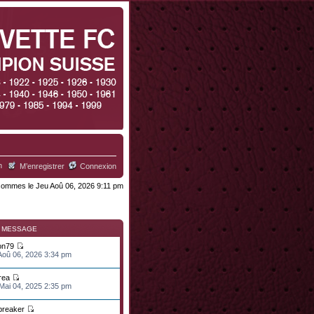
h
M’enregistrer
Connexion
ommes le Jeu Aoû 06, 2026 9:11 pm
R MESSAGE
on79
 Aoû 06, 2026 3:34 pm
rea
 Mai 04, 2025 2:35 pm
lbreaker