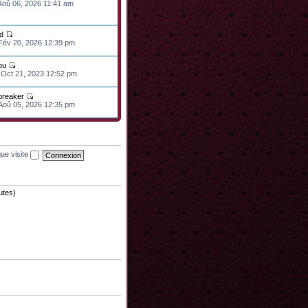
 Aoû 06, 2026 11:41 am
d
 Fév 20, 2026 12:39 pm
ou
 Oct 21, 2023 12:52 pm
lbreaker
 Aoû 05, 2026 12:35 pm
ue visite
nutes)