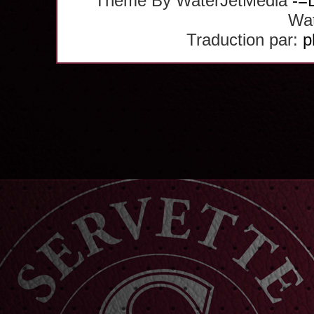
Theme By WaterJetMedia
-=
Wat
Traduction par:
p