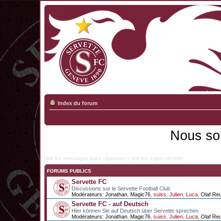
Index du forum
Nous so
Voir les messages sans réponses
•
Voir les sujets récents
FORUMS PUBLICS
Servette FC
Discussions sur le Servette Football Club
Modérateurs:
Jonathan
,
Magic76
,
suiss
,
Julien
,
Luca
,
Olaf Re
Servette FC - auf Deutsch
Hier können Sie auf Deutsch über Servette sprechen
Modérateurs:
Jonathan
,
Magic76
,
suiss
,
Julien
,
Luca
,
Olaf Re