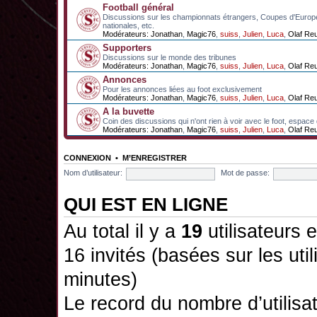
Football général
Discussions sur les championnats étrangers, Coupes d'Europ
nationales, etc.
Modérateurs:
Jonathan
,
Magic76
,
suiss
,
Julien
,
Luca
,
Olaf Re
Supporters
Discussions sur le monde des tribunes
Modérateurs:
Jonathan
,
Magic76
,
suiss
,
Julien
,
Luca
,
Olaf Re
Annonces
Pour les annonces liées au foot exclusivement
Modérateurs:
Jonathan
,
Magic76
,
suiss
,
Julien
,
Luca
,
Olaf Re
A la buvette
Coin des discussions qui n'ont rien à voir avec le foot, espace
Modérateurs:
Jonathan
,
Magic76
,
suiss
,
Julien
,
Luca
,
Olaf Re
CONNEXION
•
M’ENREGISTRER
Nom d’utilisateur:
Mot de passe:
QUI EST EN LIGNE
Au total il y a
19
utilisateurs e
16 invités (basées sur les uti
minutes)
Le record du nombre d’utilisa