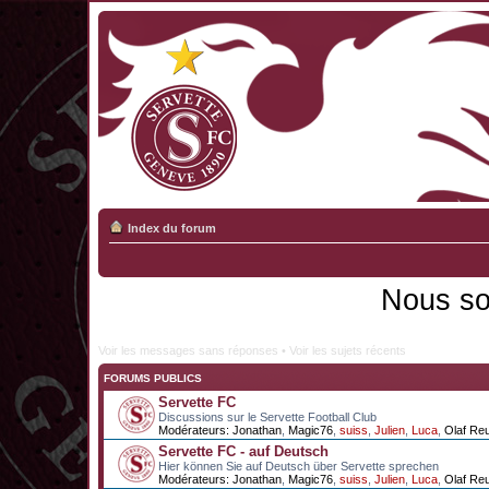
Index du forum
Nous so
Voir les messages sans réponses
•
Voir les sujets récents
FORUMS PUBLICS
Servette FC
Discussions sur le Servette Football Club
Modérateurs:
Jonathan
,
Magic76
,
suiss
,
Julien
,
Luca
,
Olaf Re
Servette FC - auf Deutsch
Hier können Sie auf Deutsch über Servette sprechen
Modérateurs:
Jonathan
,
Magic76
,
suiss
,
Julien
,
Luca
,
Olaf Re