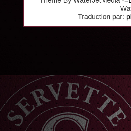
Theme By WaterJetMedia
-=
Wat
Traduction par:
p