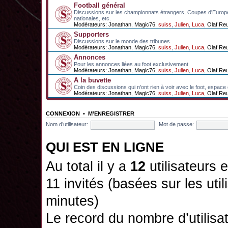
Football général
Discussions sur les championnats étrangers, Coupes d'Europ
nationales, etc.
Modérateurs:
Jonathan
,
Magic76
,
suiss
,
Julien
,
Luca
,
Olaf Re
Supporters
Discussions sur le monde des tribunes
Modérateurs:
Jonathan
,
Magic76
,
suiss
,
Julien
,
Luca
,
Olaf Re
Annonces
Pour les annonces liées au foot exclusivement
Modérateurs:
Jonathan
,
Magic76
,
suiss
,
Julien
,
Luca
,
Olaf Re
A la buvette
Coin des discussions qui n'ont rien à voir avec le foot, espace
Modérateurs:
Jonathan
,
Magic76
,
suiss
,
Julien
,
Luca
,
Olaf Re
CONNEXION
•
M’ENREGISTRER
Nom d’utilisateur:
Mot de passe:
QUI EST EN LIGNE
Au total il y a
12
utilisateurs e
11 invités (basées sur les util
minutes)
Le record du nombre d’utilisa