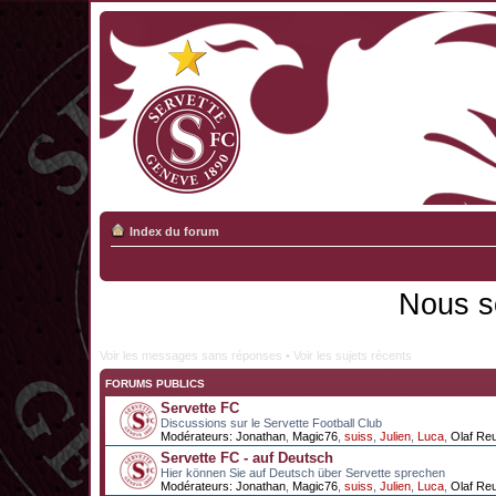
Index du forum
Nous s
Voir les messages sans réponses
•
Voir les sujets récents
FORUMS PUBLICS
Servette FC
Discussions sur le Servette Football Club
Modérateurs:
Jonathan
,
Magic76
,
suiss
,
Julien
,
Luca
,
Olaf Re
Servette FC - auf Deutsch
Hier können Sie auf Deutsch über Servette sprechen
Modérateurs:
Jonathan
,
Magic76
,
suiss
,
Julien
,
Luca
,
Olaf Re