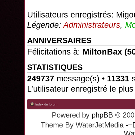
Utilisateurs enregistrés:
Migo
Légende:
Administrateurs
,
Mo
ANNIVERSAIRES
Félicitations à:
MiltonBax
(50
STATISTIQUES
249737
message(s) •
11331
s
L’utilisateur enregistré le plu
Index du forum
Powered by
phpBB
© 2000
Theme By WaterJetMedia
-=
Wat