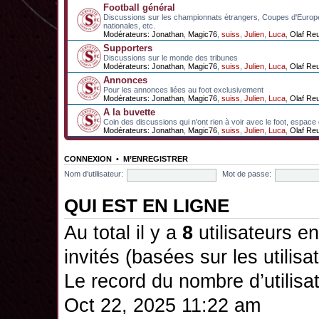
Football général
Discussions sur les championnats étrangers, Coupes d'Europ
nationales, etc.
Modérateurs:
Jonathan
,
Magic76
,
suiss
,
Julien
,
Luca
,
Olaf Re
Supporters
Discussions sur le monde des tribunes
Modérateurs:
Jonathan
,
Magic76
,
suiss
,
Julien
,
Luca
,
Olaf Re
Annonces
Pour les annonces liées au foot exclusivement
Modérateurs:
Jonathan
,
Magic76
,
suiss
,
Julien
,
Luca
,
Olaf Re
A la buvette
Coin des discussions qui n'ont rien à voir avec le foot, espace
Modérateurs:
Jonathan
,
Magic76
,
suiss
,
Julien
,
Luca
,
Olaf Re
CONNEXION
•
M’ENREGISTRER
Nom d’utilisateur:
Mot de passe:
QUI EST EN LIGNE
Au total il y a
8
utilisateurs en 
invités (basées sur les utilis
Le record du nombre d’utilisa
Oct 22, 2025 11:22 am