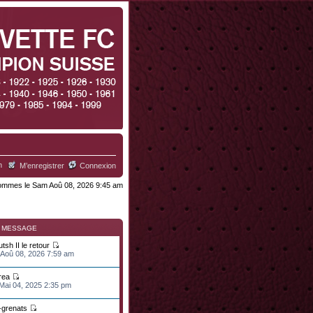
h
M’enregistrer
Connexion
mmes le Sam Aoû 08, 2026 9:45 am
R MESSAGE
tsh II le retour
 Aoû 08, 2026 7:59 am
rea
 Mai 04, 2025 2:35 pm
n-grenats