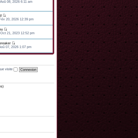
 Aoû 08, 2026 6:11 am
d
 Fév 20, 2026 12:39 pm
ou
 Oct 21, 2023 12:52 pm
lbreaker
 Aoû 07, 2026 1:07 pm
ue visite
es)