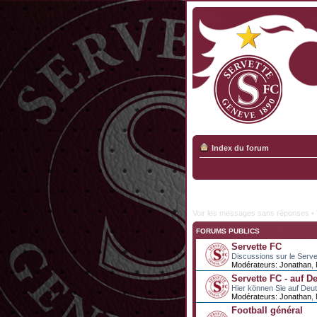
Index du forum
Voir les messages sans réponses
•
FORUMS PUBLICS
Servette FC
Discussions sur le Serve
Modérateurs:
Jonathan
,
Servette FC - auf D
Hier können Sie auf Deu
Modérateurs:
Jonathan
,
Football général