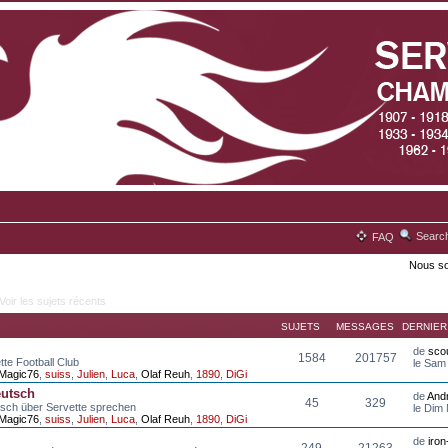
Searc
FAQ
Nous so
Voir les sujets récents
SUJETS
MESSAGES
DERNIE
de
scou
1584
201757
tte Football Club
le Sam
Magic76
,
suiss
,
Julien
,
Luca
,
Olaf Reuh
,
1890
,
DiGi
eutsch
de
And
45
329
tsch über Servette sprechen
le Dim
Magic76
,
suiss
,
Julien
,
Luca
,
Olaf Reuh
,
1890
,
DiGi
de
iro
249
21263