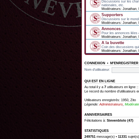
Discussions sur les cha
nationales, etc.
Modérateurs:
Jonathan
,
Supporters
Discussions sur le mond
Modérateurs:
Jonathan
,
Annonces
Pour les annonces liées 
Modérateurs:
Jonathan
,
A la buvette
Coin des discussions qui 
Modérateurs:
Jonathan
,
CONNEXION
•
M’ENREGISTRER
Nom d’utilisateur:
QUI EST EN LIGNE
Au total il y a
7
utilisateurs en ligne :
Le record du nombre d’utilisateurs e
Utilisateurs enregistrés:
1950
,
Zito
Légende:
Administrateurs
,
Modérate
ANNIVERSAIRES
Félicitations à:
Stevenblolo
(47)
STATISTIQUES
249751
message(s) •
11331
sujet(s