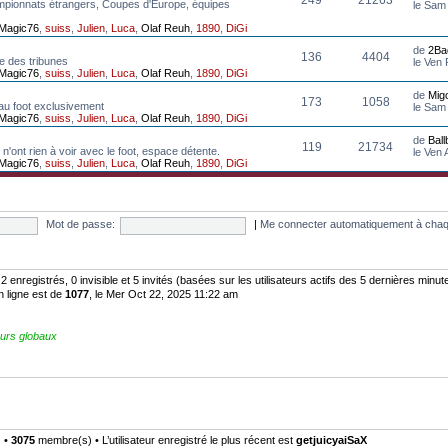
mpionnats étrangers, Coupes d'Europe, équipes
le Sam
Magic76
,
suiss
,
Julien
,
Luca
,
Olaf Reuh
,
1890
,
DiGi
de
2Ba
136
4404
e des tribunes
le Ven
Magic76
,
suiss
,
Julien
,
Luca
,
Olaf Reuh
,
1890
,
DiGi
de
Mig
173
1058
au foot exclusivement
le Sam
Magic76
,
suiss
,
Julien
,
Luca
,
Olaf Reuh
,
1890
,
DiGi
de
Bal
119
21734
n'ont rien à voir avec le foot, espace détente.
le Ven
Magic76
,
suiss
,
Julien
,
Luca
,
Olaf Reuh
,
1890
,
DiGi
Mot de passe:
|
Me connecter automatiquement à chaq
: 2 enregistrés, 0 invisible et 5 invités (basées sur les utilisateurs actifs des 5 dernières minut
n ligne est de
1077
, le Mer Oct 22, 2025 11:22 am
urs globaux
) •
3075
membre(s) • L’utilisateur enregistré le plus récent est
getjuicyaiSaX