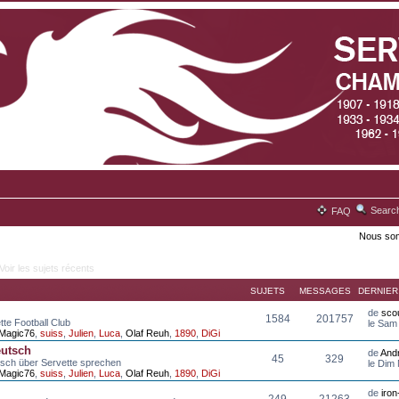
Searc
FAQ
Nous som
Voir les sujets récents
SUJETS
MESSAGES
DERNIE
de
scou
1584
201757
tte Football Club
le Sam
Magic76
,
suiss
,
Julien
,
Luca
,
Olaf Reuh
,
1890
,
DiGi
eutsch
de
And
45
329
tsch über Servette sprechen
le Dim
Magic76
,
suiss
,
Julien
,
Luca
,
Olaf Reuh
,
1890
,
DiGi
de
iro
249
21263