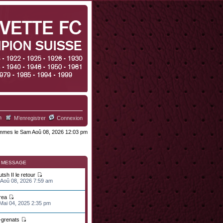
h
M’enregistrer
Connexion
mes le Sam Aoû 08, 2026 12:03 pm
R MESSAGE
tsh II le retour
 Aoû 08, 2026 7:59 am
rea
 Mai 04, 2025 2:35 pm
n-grenats