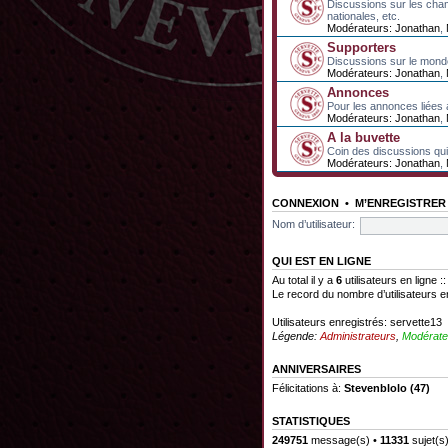
Discussions sur les cha
nationales, etc.
Modérateurs:
Jonathan
,
Supporters
Discussions sur le mond
Modérateurs:
Jonathan
,
Annonces
Pour les annonces liées 
Modérateurs:
Jonathan
,
A la buvette
Coin des discussions qui 
Modérateurs:
Jonathan
,
CONNEXION
•
M’ENREGISTRER
Nom d’utilisateur:
QUI EST EN LIGNE
Au total il y a
6
utilisateurs en ligne :
Le record du nombre d’utilisateurs e
Utilisateurs enregistrés:
servette13
Légende:
Administrateurs
,
Modérate
ANNIVERSAIRES
Félicitations à:
Stevenblolo
(47)
STATISTIQUES
249751
message(s) •
11331
sujet(s