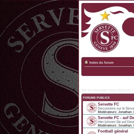
Index du forum
Voir les messages sans réponses
•
FORUMS PUBLICS
Servette FC
Discussions sur le Serve
Modérateurs:
Jonathan
,
Servette FC - auf D
Hier können Sie auf Deu
Modérateurs:
Jonathan
,
Football général