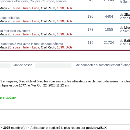
mpionnats étrangers, Coupes d'Europe, équipes
le Sam
Magic76
,
suiss
,
Julien
,
Luca
,
Olaf Reuh
,
1890
,
DiGi
de
2Ba
136
4404
e des tribunes
le Ven
Magic76
,
suiss
,
Julien
,
Luca
,
Olaf Reuh
,
1890
,
DiGi
de
Mig
173
1058
au foot exclusivement
le Sam
Magic76
,
suiss
,
Julien
,
Luca
,
Olaf Reuh
,
1890
,
DiGi
de
Bal
119
21734
n'ont rien à voir avec le foot, espace détente.
le Ven
Magic76
,
suiss
,
Julien
,
Luca
,
Olaf Reuh
,
1890
,
DiGi
Mot de passe:
|
Me connecter automatiquement à chaq
: 1 enregistré, 0 invisible et 5 invités (basées sur les utilisateurs actifs des 5 dernières minute
n ligne est de
1077
, le Mer Oct 22, 2025 11:22 am
urs globaux
) •
3075
membre(s) • L’utilisateur enregistré le plus récent est
getjuicyaiSaX