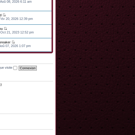
 Aoû 08, 2026 6:11 am
d
 Fév 20, 2026 12:39 pm
ou
 Oct 21, 2023 12:52 pm
lbreaker
 Aoû 07, 2026 1:07 pm
ue visite
s)