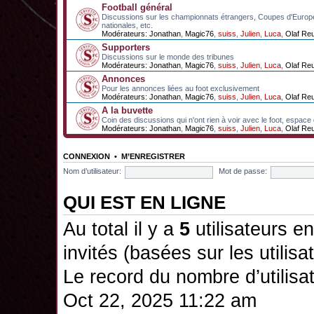
Football général
Discussions sur les championnats étrangers, Coupes d'Europ
nationales, etc.
Modérateurs:
Jonathan
,
Magic76
,
suiss
,
Julien
,
Luca
,
Olaf Re
Supporters
Discussions sur le monde des tribunes
Modérateurs:
Jonathan
,
Magic76
,
suiss
,
Julien
,
Luca
,
Olaf Re
Annonces
Pour les annonces liées au foot exclusivement
Modérateurs:
Jonathan
,
Magic76
,
suiss
,
Julien
,
Luca
,
Olaf Re
A la buvette
Coin des discussions qui n'ont rien à voir avec le foot, espace
Modérateurs:
Jonathan
,
Magic76
,
suiss
,
Julien
,
Luca
,
Olaf Re
CONNEXION
•
M’ENREGISTRER
Nom d’utilisateur:
Mot de passe:
QUI EST EN LIGNE
Au total il y a
5
utilisateurs en 
invités (basées sur les utilis
Le record du nombre d’utilisa
Oct 22, 2025 11:22 am