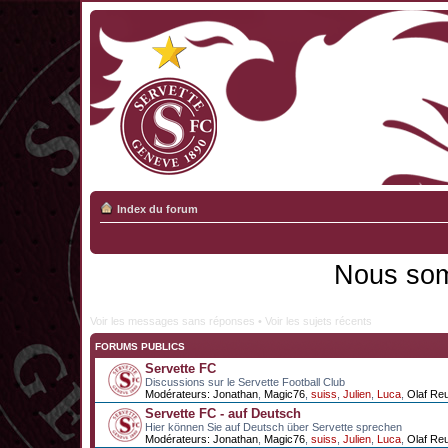
Index du forum
Nous som
Voir les messages sans réponses
•
Voir les sujets récents
FORUMS PUBLICS
Servette FC
Discussions sur le Servette Football Club
Modérateurs:
Jonathan
,
Magic76
,
suiss
,
Julien
,
Luca
,
Olaf Re
Servette FC - auf Deutsch
Hier können Sie auf Deutsch über Servette sprechen
Modérateurs:
Jonathan
,
Magic76
,
suiss
,
Julien
,
Luca
,
Olaf Re