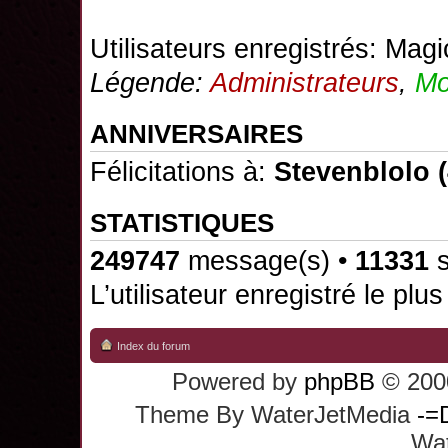
Utilisateurs enregistrés:
Magi
Légende:
Administrateurs
,
Mo
ANNIVERSAIRES
Félicitations à:
Stevenblolo
(
STATISTIQUES
249747
message(s) •
11331
s
L’utilisateur enregistré le plu
Index du forum
Powered by
phpBB
© 2000
Theme By WaterJetMedia
-=
Wat