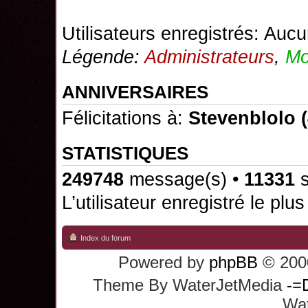
Utilisateurs enregistrés: Aucu
Légende:
Administrateurs
,
Mo
ANNIVERSAIRES
Félicitations à:
Stevenblolo
(
STATISTIQUES
249748
message(s) •
11331
s
L’utilisateur enregistré le plu
Index du forum
Powered by
phpBB
© 2000
Theme By WaterJetMedia
-=
Wat