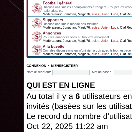
Football général
Discussions sur les championnats étrangers, Coupes d'Europ
nationales, etc.
Modérateurs:
Jonathan
,
Magic76
,
suiss
,
Julien
,
Luca
,
Olaf Re
Supporters
Discussions sur le monde des tribunes
Modérateurs:
Jonathan
,
Magic76
,
suiss
,
Julien
,
Luca
,
Olaf Re
Annonces
Pour les annonces liées au foot exclusivement
Modérateurs:
Jonathan
,
Magic76
,
suiss
,
Julien
,
Luca
,
Olaf Re
A la buvette
Coin des discussions qui n'ont rien à voir avec le foot, espace
Modérateurs:
Jonathan
,
Magic76
,
suiss
,
Julien
,
Luca
,
Olaf Re
CONNEXION
•
M’ENREGISTRER
Nom d’utilisateur:
Mot de passe:
QUI EST EN LIGNE
Au total il y a
6
utilisateurs en 
invités (basées sur les utilis
Le record du nombre d’utilisa
Oct 22, 2025 11:22 am