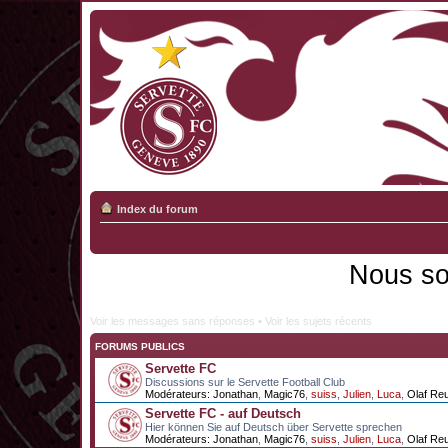
Index du forum
Nous so
Voir les messages sans réponses
•
Voir les sujets récents
FORUMS PUBLICS
Servette FC
Discussions sur le Servette Football Club
Modérateurs:
Jonathan
,
Magic76
,
suiss
,
Julien
,
Luca
,
Olaf Re
Servette FC - auf Deutsch
Hier können Sie auf Deutsch über Servette sprechen
Modérateurs:
Jonathan
,
Magic76
,
suiss
,
Julien
,
Luca
,
Olaf Re