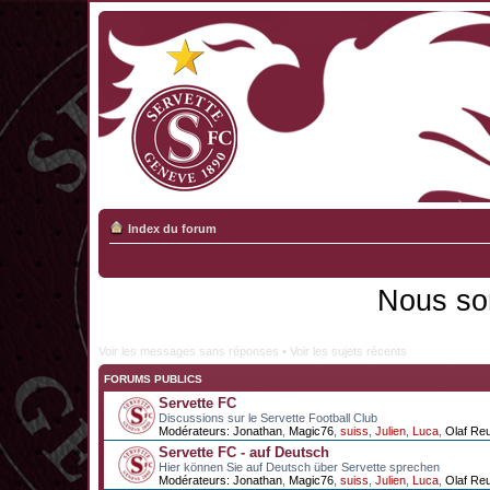
Index du forum
Nous so
Voir les messages sans réponses
•
Voir les sujets récents
FORUMS PUBLICS
Servette FC
Discussions sur le Servette Football Club
Modérateurs:
Jonathan
,
Magic76
,
suiss
,
Julien
,
Luca
,
Olaf Re
Servette FC - auf Deutsch
Hier können Sie auf Deutsch über Servette sprechen
Modérateurs:
Jonathan
,
Magic76
,
suiss
,
Julien
,
Luca
,
Olaf Re