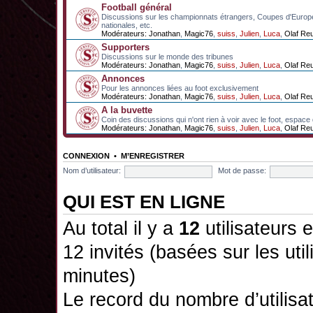
Football général
Discussions sur les championnats étrangers, Coupes d'Europ
nationales, etc.
Modérateurs:
Jonathan
,
Magic76
,
suiss
,
Julien
,
Luca
,
Olaf Re
Supporters
Discussions sur le monde des tribunes
Modérateurs:
Jonathan
,
Magic76
,
suiss
,
Julien
,
Luca
,
Olaf Re
Annonces
Pour les annonces liées au foot exclusivement
Modérateurs:
Jonathan
,
Magic76
,
suiss
,
Julien
,
Luca
,
Olaf Re
A la buvette
Coin des discussions qui n'ont rien à voir avec le foot, espace
Modérateurs:
Jonathan
,
Magic76
,
suiss
,
Julien
,
Luca
,
Olaf Re
CONNEXION
•
M’ENREGISTRER
Nom d’utilisateur:
Mot de passe:
QUI EST EN LIGNE
Au total il y a
12
utilisateurs e
12 invités (basées sur les uti
minutes)
Le record du nombre d’utilisa