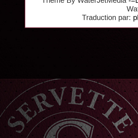
Theme By WaterJetMedia
-=
Wat
Traduction par:
p