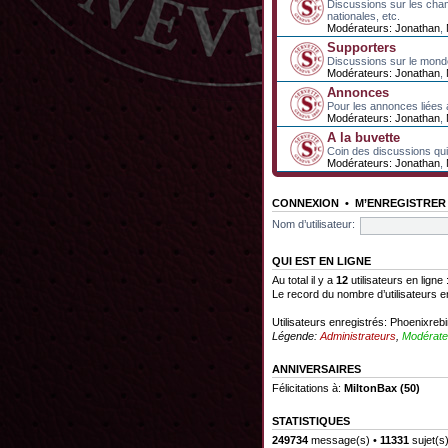
Discussions sur les cha
nationales, etc.
Modérateurs:
Jonathan
,
Supporters
Discussions sur le mond
Modérateurs:
Jonathan
,
Annonces
Pour les annonces liées 
Modérateurs:
Jonathan
,
A la buvette
Coin des discussions qui 
Modérateurs:
Jonathan
,
CONNEXION
•
M’ENREGISTRER
Nom d’utilisateur:
QUI EST EN LIGNE
Au total il y a
12
utilisateurs en ligne 
Le record du nombre d’utilisateurs e
Utilisateurs enregistrés:
Phoenixrebi
Légende:
Administrateurs
,
Modérate
ANNIVERSAIRES
Félicitations à:
MiltonBax
(50)
STATISTIQUES
249734
message(s) •
11331
sujet(s