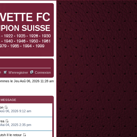
h
M’enregistrer
Connexion
mmes le Jeu Aoû 06, 2026 11:28 am
R MESSAGE
ton
 Aoû 06, 2026 9:12 am
rea
 Mai 04, 2025 2:35 pm
tsh II le retour