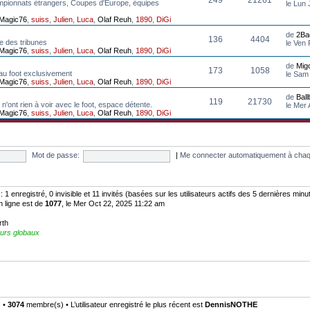
mpionnats étrangers, Coupes d'Europe, équipes
le Lun 
Magic76
,
suiss
,
Julien
,
Luca
,
Olaf Reuh
,
1890
,
DiGi
de
2Ba
136
4404
e des tribunes
le Ven
Magic76
,
suiss
,
Julien
,
Luca
,
Olaf Reuh
,
1890
,
DiGi
de
Mig
173
1058
au foot exclusivement
le Sam
Magic76
,
suiss
,
Julien
,
Luca
,
Olaf Reuh
,
1890
,
DiGi
de
Bal
119
21730
n'ont rien à voir avec le foot, espace détente.
le Mer
Magic76
,
suiss
,
Julien
,
Luca
,
Olaf Reuh
,
1890
,
DiGi
Mot de passe:
|
Me connecter automatiquement à chaq
:: 1 enregistré, 0 invisible et 11 invités (basées sur les utilisateurs actifs des 5 dernières minu
n ligne est de
1077
, le Mer Oct 22, 2025 11:22 am
rth
urs globaux
) •
3074
membre(s) • L’utilisateur enregistré le plus récent est
DennisNOTHE