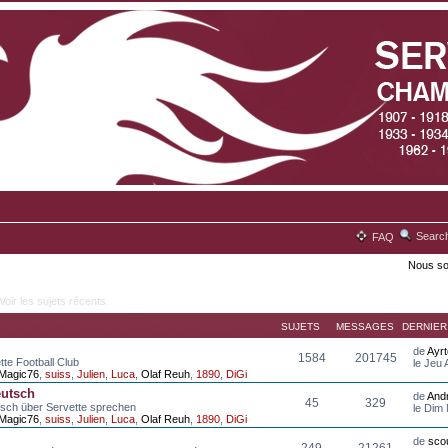
Searc
FAQ
Nous so
Voir les sujets récents
SUJETS
MESSAGES
DERNIE
de
Ayr
1584
201745
tte Football Club
le Jeu
Magic76
,
suiss
,
Julien
,
Luca
,
Olaf Reuh
,
1890
,
DiGi
eutsch
de
And
45
329
tsch über Servette sprechen
le Dim
Magic76
,
suiss
,
Julien
,
Luca
,
Olaf Reuh
,
1890
,
DiGi
de
scou
249
21261