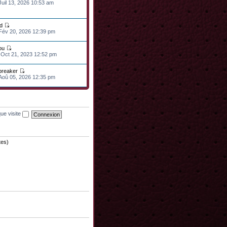
Juil 13, 2026 10:53 am
d
 Fév 20, 2026 12:39 pm
ou
 Oct 21, 2023 12:52 pm
lbreaker
 Aoû 05, 2026 12:35 pm
ue visite
tes)