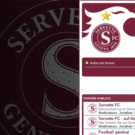
Index du forum
Voir les messages sans réponses
•
FORUMS PUBLICS
Servette FC
Discussions sur le Serve
Modérateurs:
Jonathan
,
Servette FC - auf D
Hier können Sie auf Deu
Modérateurs:
Jonathan
,
Football général