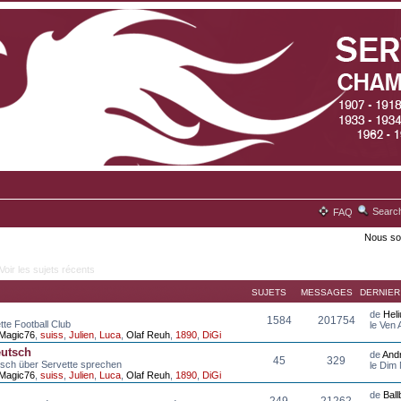
Searc
FAQ
Nous so
Voir les sujets récents
SUJETS
MESSAGES
DERNIE
de
Hel
1584
201754
tte Football Club
le Ven
Magic76
,
suiss
,
Julien
,
Luca
,
Olaf Reuh
,
1890
,
DiGi
eutsch
de
And
45
329
tsch über Servette sprechen
le Dim
Magic76
,
suiss
,
Julien
,
Luca
,
Olaf Reuh
,
1890
,
DiGi
de
Bal
249
21262