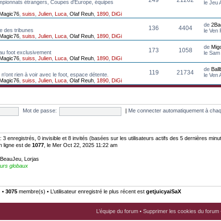
mpionnats étrangers, Coupes d'Europe, équipes
le Jeu
Magic76
,
suiss
,
Julien
,
Luca
,
Olaf Reuh
,
1890
,
DiGi
de
2Ba
136
4404
e des tribunes
le Ven
Magic76
,
suiss
,
Julien
,
Luca
,
Olaf Reuh
,
1890
,
DiGi
de
Mig
173
1058
au foot exclusivement
le Sam
Magic76
,
suiss
,
Julien
,
Luca
,
Olaf Reuh
,
1890
,
DiGi
de
Bal
119
21734
n'ont rien à voir avec le foot, espace détente.
le Ven
Magic76
,
suiss
,
Julien
,
Luca
,
Olaf Reuh
,
1890
,
DiGi
Mot de passe:
|
Me connecter automatiquement à chaq
:: 3 enregistrés, 0 invisible et 8 invités (basées sur les utilisateurs actifs des 5 dernières minu
n ligne est de
1077
, le Mer Oct 22, 2025 11:22 am
BeauJeu
,
Lorjas
urs globaux
) •
3075
membre(s) • L’utilisateur enregistré le plus récent est
getjuicyaiSaX
L’équipe du forum
•
Supprimer les cookies du forum