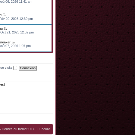
 Aoû 06, 2026 11:41 am
d
 Fév 20, 2026 12:39 pm
ou
 Oct 21, 2023 12:52 pm
lbreaker
 Aoû 07, 2026 1:07 pm
ue visite
tes)
• Heures au format UTC + 1 heure