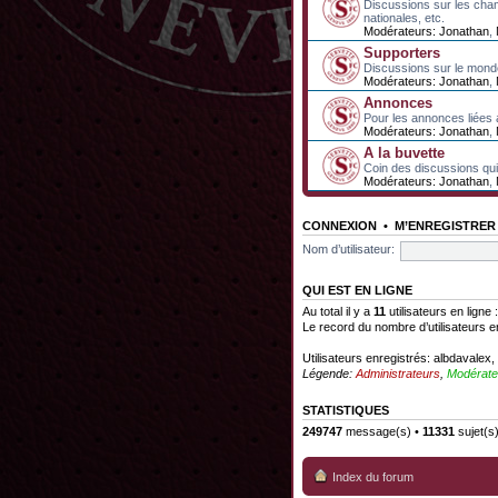
Discussions sur les cha
nationales, etc.
Modérateurs:
Jonathan
,
Supporters
Discussions sur le mond
Modérateurs:
Jonathan
,
Annonces
Pour les annonces liées 
Modérateurs:
Jonathan
,
A la buvette
Coin des discussions qui 
Modérateurs:
Jonathan
,
CONNEXION
•
M’ENREGISTRER
Nom d’utilisateur:
QUI EST EN LIGNE
Au total il y a
11
utilisateurs en ligne 
Le record du nombre d’utilisateurs e
Utilisateurs enregistrés:
albdavalex
,
Légende:
Administrateurs
,
Modérate
STATISTIQUES
249747
message(s) •
11331
sujet(s
Index du forum