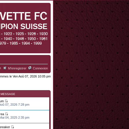
h
M’enregistrer
Connexion
mmes le Ven Aoû 07, 2026 10:05 pm
R MESSAGE
ium
 Aoû 07, 2026 7:28 pm
rea
 Mai 04, 2025 2:35 pm
lbreaker