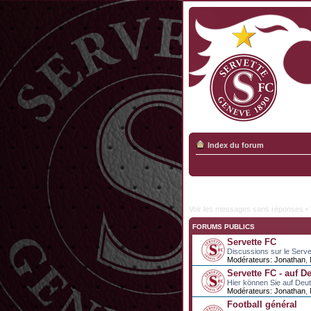
Index du forum
Voir les messages sans réponses
•
FORUMS PUBLICS
Servette FC
Discussions sur le Serve
Modérateurs:
Jonathan
,
Servette FC - auf D
Hier können Sie auf Deu
Modérateurs:
Jonathan
,
Football général