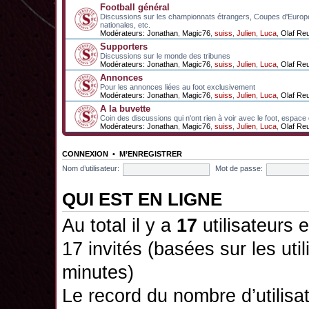
Football général
Discussions sur les championnats étrangers, Coupes d'Europ
nationales, etc.
Modérateurs:
Jonathan
,
Magic76
,
suiss
,
Julien
,
Luca
,
Olaf Re
Supporters
Discussions sur le monde des tribunes
Modérateurs:
Jonathan
,
Magic76
,
suiss
,
Julien
,
Luca
,
Olaf Re
Annonces
Pour les annonces liées au foot exclusivement
Modérateurs:
Jonathan
,
Magic76
,
suiss
,
Julien
,
Luca
,
Olaf Re
A la buvette
Coin des discussions qui n'ont rien à voir avec le foot, espace
Modérateurs:
Jonathan
,
Magic76
,
suiss
,
Julien
,
Luca
,
Olaf Re
CONNEXION
•
M’ENREGISTRER
Nom d’utilisateur:
Mot de passe:
QUI EST EN LIGNE
Au total il y a
17
utilisateurs e
17 invités (basées sur les uti
minutes)
Le record du nombre d’utilisa