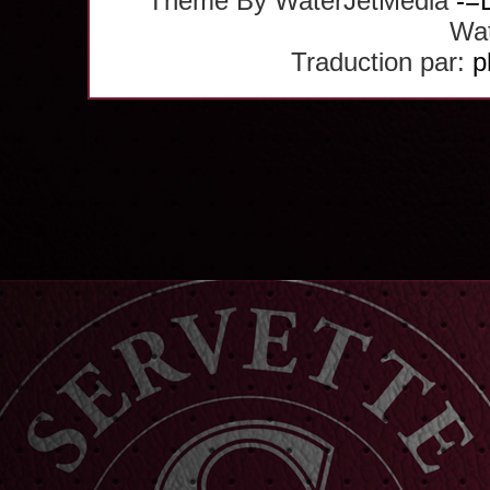
Theme By WaterJetMedia
-=
Wat
Traduction par:
p