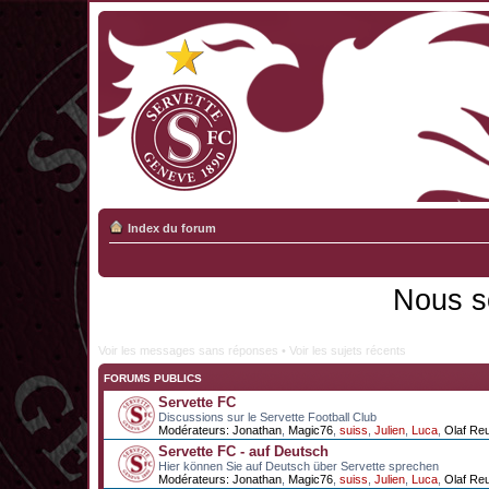
Index du forum
Nous s
Voir les messages sans réponses
•
Voir les sujets récents
FORUMS PUBLICS
Servette FC
Discussions sur le Servette Football Club
Modérateurs:
Jonathan
,
Magic76
,
suiss
,
Julien
,
Luca
,
Olaf Re
Servette FC - auf Deutsch
Hier können Sie auf Deutsch über Servette sprechen
Modérateurs:
Jonathan
,
Magic76
,
suiss
,
Julien
,
Luca
,
Olaf Re