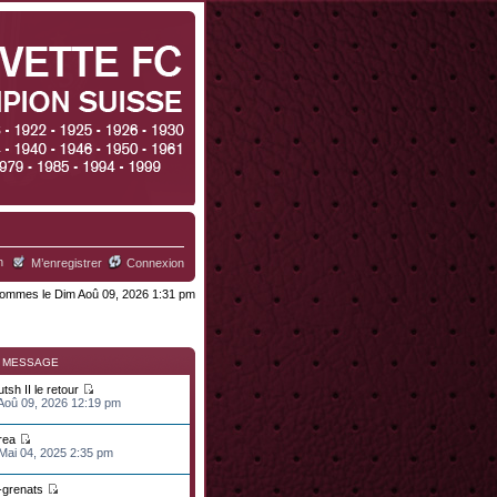
h
M’enregistrer
Connexion
ommes le Dim Aoû 09, 2026 1:31 pm
R MESSAGE
tsh II le retour
 Aoû 09, 2026 12:19 pm
rea
 Mai 04, 2025 2:35 pm
n-grenats