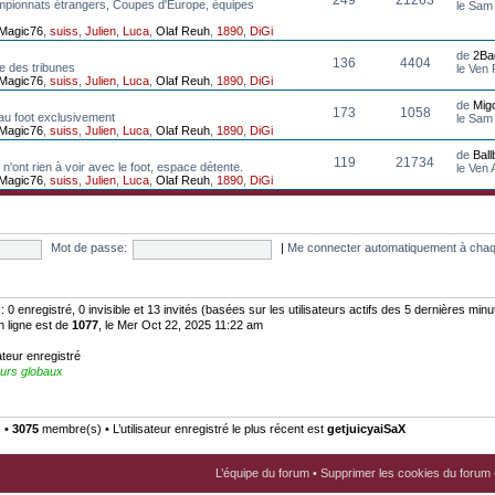
mpionnats étrangers, Coupes d'Europe, équipes
le Sam
Magic76
,
suiss
,
Julien
,
Luca
,
Olaf Reuh
,
1890
,
DiGi
de
2Ba
136
4404
e des tribunes
le Ven
Magic76
,
suiss
,
Julien
,
Luca
,
Olaf Reuh
,
1890
,
DiGi
de
Mig
173
1058
au foot exclusivement
le Sam
Magic76
,
suiss
,
Julien
,
Luca
,
Olaf Reuh
,
1890
,
DiGi
de
Bal
119
21734
n'ont rien à voir avec le foot, espace détente.
le Ven
Magic76
,
suiss
,
Julien
,
Luca
,
Olaf Reuh
,
1890
,
DiGi
Mot de passe:
|
Me connecter automatiquement à chaq
:: 0 enregistré, 0 invisible et 13 invités (basées sur les utilisateurs actifs des 5 dernières minu
n ligne est de
1077
, le Mer Oct 22, 2025 11:22 am
ateur enregistré
urs globaux
) •
3075
membre(s) • L’utilisateur enregistré le plus récent est
getjuicyaiSaX
L’équipe du forum
•
Supprimer les cookies du forum