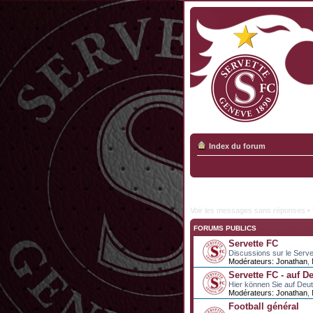
Index du forum
Voir les messages sans réponses
•
FORUMS PUBLICS
Servette FC
Discussions sur le Serve
Modérateurs:
Jonathan
,
Servette FC - auf D
Hier können Sie auf Deu
Modérateurs:
Jonathan
,
Football général