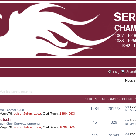
Searc
FAQ
Nous s
Voir les sujets récents
SUJETS
MESSAGES
DERNIE
de
scou
1584
201778
tte Football Club
le Dim
Magic76
,
suiss
,
Julien
,
Luca
,
Olaf Reuh
,
1890
,
DiGi
eutsch
de
And
45
329
tsch über Servette sprechen
le Dim
Magic76
,
suiss
,
Julien
,
Luca
,
Olaf Reuh
,
1890
,
DiGi
de
iro
249
21263