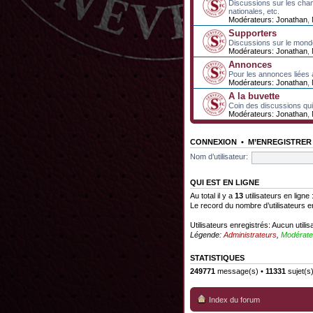
Discussions sur les cha
nationales, etc.
Modérateurs:
Jonathan
,
Supporters
Discussions sur le mond
Modérateurs:
Jonathan
,
Annonces
Pour les annonces liées 
Modérateurs:
Jonathan
,
A la buvette
Coin des discussions qui 
Modérateurs:
Jonathan
,
CONNEXION
•
M’ENREGISTRER
Nom d’utilisateur:
QUI EST EN LIGNE
Au total il y a
13
utilisateurs en ligne 
Le record du nombre d’utilisateurs e
Utilisateurs enregistrés: Aucun utilis
Légende:
Administrateurs
,
Modérate
STATISTIQUES
249771
message(s) •
11331
sujet(s
Index du forum