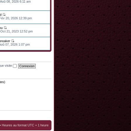
 Aoû 08, 2026 6:11 am
d
 Fév 20, 2026 12:39 pm
ou
 Oct 21, 2023 12:52 pm
lbreaker
 Aoû 07, 2026 1:07 pm
ue visite
tes)
• Heures au format UTC + 1 heure