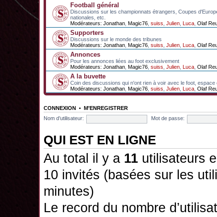
Football général
Discussions sur les championnats étrangers, Coupes d'Europ
nationales, etc.
Modérateurs:
Jonathan
,
Magic76
,
suiss
,
Julien
,
Luca
,
Olaf Re
Supporters
Discussions sur le monde des tribunes
Modérateurs:
Jonathan
,
Magic76
,
suiss
,
Julien
,
Luca
,
Olaf Re
Annonces
Pour les annonces liées au foot exclusivement
Modérateurs:
Jonathan
,
Magic76
,
suiss
,
Julien
,
Luca
,
Olaf Re
A la buvette
Coin des discussions qui n'ont rien à voir avec le foot, espace
Modérateurs:
Jonathan
,
Magic76
,
suiss
,
Julien
,
Luca
,
Olaf Re
CONNEXION
•
M’ENREGISTRER
Nom d’utilisateur:
Mot de passe:
QUI EST EN LIGNE
Au total il y a
11
utilisateurs e
10 invités (basées sur les uti
minutes)
Le record du nombre d’utilisa