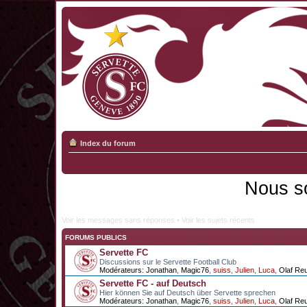
Index du forum
Nous s
Voir les messages sans réponses
•
Voir les sujets récents
FORUMS PUBLICS
Servette FC
Discussions sur le Servette Football Club
Modérateurs:
Jonathan
,
Magic76
,
suiss
,
Julien
,
Luca
,
Olaf Re
Servette FC - auf Deutsch
Hier können Sie auf Deutsch über Servette sprechen
Modérateurs:
Jonathan
,
Magic76
,
suiss
,
Julien
,
Luca
,
Olaf Re