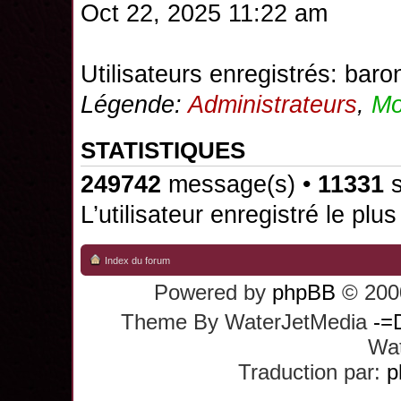
Oct 22, 2025 11:22 am
Utilisateurs enregistrés:
baro
Légende:
Administrateurs
,
Mo
STATISTIQUES
249742
message(s) •
11331
s
L’utilisateur enregistré le plu
Index du forum
Powered by
phpBB
© 2000
Theme By WaterJetMedia
-=
Wat
Traduction par:
p