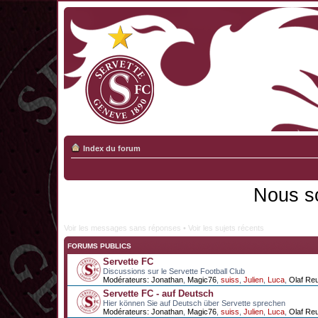
Index du forum
Nous s
Voir les messages sans réponses
•
Voir les sujets récents
FORUMS PUBLICS
Servette FC
Discussions sur le Servette Football Club
Modérateurs:
Jonathan
,
Magic76
,
suiss
,
Julien
,
Luca
,
Olaf Re
Servette FC - auf Deutsch
Hier können Sie auf Deutsch über Servette sprechen
Modérateurs:
Jonathan
,
Magic76
,
suiss
,
Julien
,
Luca
,
Olaf Re