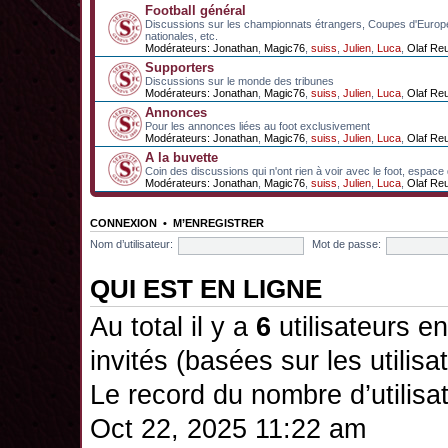
Football général
Discussions sur les championnats étrangers, Coupes d'Europ
nationales, etc.
Modérateurs:
Jonathan
,
Magic76
,
suiss
,
Julien
,
Luca
,
Olaf Re
Supporters
Discussions sur le monde des tribunes
Modérateurs:
Jonathan
,
Magic76
,
suiss
,
Julien
,
Luca
,
Olaf Re
Annonces
Pour les annonces liées au foot exclusivement
Modérateurs:
Jonathan
,
Magic76
,
suiss
,
Julien
,
Luca
,
Olaf Re
A la buvette
Coin des discussions qui n'ont rien à voir avec le foot, espace
Modérateurs:
Jonathan
,
Magic76
,
suiss
,
Julien
,
Luca
,
Olaf Re
CONNEXION
•
M’ENREGISTRER
Nom d’utilisateur:
Mot de passe:
QUI EST EN LIGNE
Au total il y a
6
utilisateurs en 
invités (basées sur les utilis
Le record du nombre d’utilisa
Oct 22, 2025 11:22 am