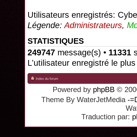
Utilisateurs enregistrés:
Cybe
Légende:
Administrateurs
,
Mo
STATISTIQUES
249747
message(s) •
11331
s
L’utilisateur enregistré le plu
Index du forum
Powered by
phpBB
© 2000
Theme By WaterJetMedia
-=
Wat
Traduction par:
p