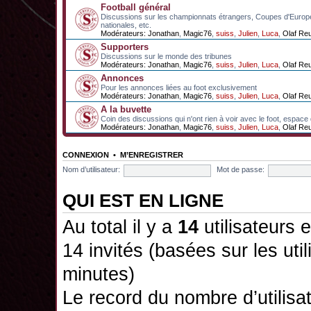
Football général
Discussions sur les championnats étrangers, Coupes d'Europ
nationales, etc.
Modérateurs:
Jonathan
,
Magic76
,
suiss
,
Julien
,
Luca
,
Olaf Re
Supporters
Discussions sur le monde des tribunes
Modérateurs:
Jonathan
,
Magic76
,
suiss
,
Julien
,
Luca
,
Olaf Re
Annonces
Pour les annonces liées au foot exclusivement
Modérateurs:
Jonathan
,
Magic76
,
suiss
,
Julien
,
Luca
,
Olaf Re
A la buvette
Coin des discussions qui n'ont rien à voir avec le foot, espace
Modérateurs:
Jonathan
,
Magic76
,
suiss
,
Julien
,
Luca
,
Olaf Re
CONNEXION
•
M’ENREGISTRER
Nom d’utilisateur:
Mot de passe:
QUI EST EN LIGNE
Au total il y a
14
utilisateurs e
14 invités (basées sur les uti
minutes)
Le record du nombre d’utilisa