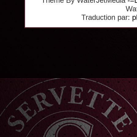
Theme By WaterJetMedia
-=
Wat
Traduction par:
p