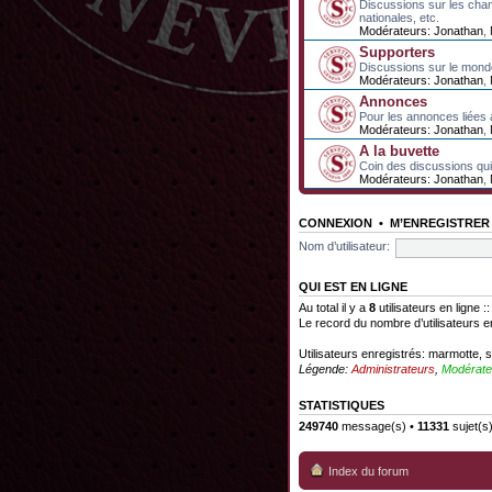
Discussions sur les cha
nationales, etc.
Modérateurs:
Jonathan
,
Supporters
Discussions sur le mond
Modérateurs:
Jonathan
,
Annonces
Pour les annonces liées 
Modérateurs:
Jonathan
,
A la buvette
Coin des discussions qui 
Modérateurs:
Jonathan
,
CONNEXION
•
M’ENREGISTRER
Nom d’utilisateur:
QUI EST EN LIGNE
Au total il y a
8
utilisateurs en ligne :
Le record du nombre d’utilisateurs e
Utilisateurs enregistrés:
marmotte
,
s
Légende:
Administrateurs
,
Modérate
STATISTIQUES
249740
message(s) •
11331
sujet(s
Index du forum