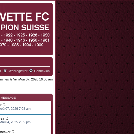
h
M’enregistrer
Connexion
mmes le Ven Aoû 07, 2026 10:36 am
R MESSAGE
r
 Aoû 07, 2026 7:08 am
rea
 Mai 04, 2025 2:35 pm
lbreaker