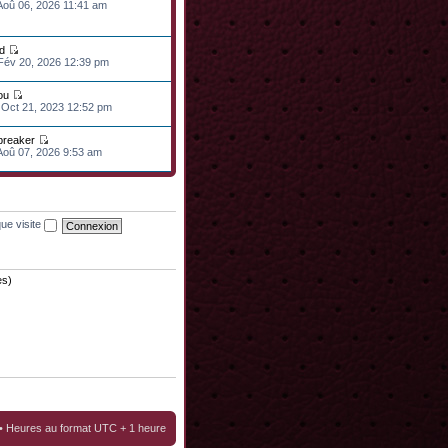
 Aoû 06, 2026 11:41 am
d
 Fév 20, 2026 12:39 pm
ou
 Oct 21, 2023 12:52 pm
lbreaker
 Aoû 07, 2026 9:53 am
ue visite
es)
• Heures au format UTC + 1 heure