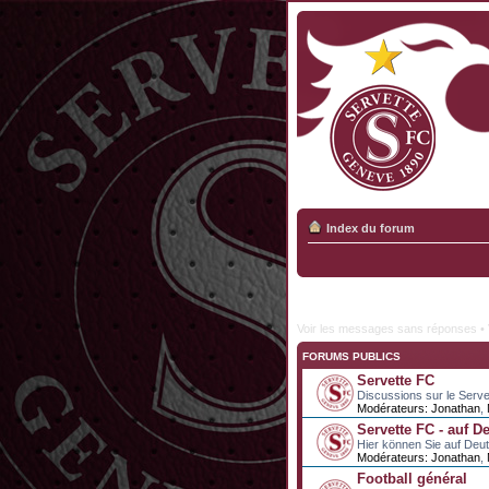
Index du forum
Voir les messages sans réponses
•
FORUMS PUBLICS
Servette FC
Discussions sur le Serve
Modérateurs:
Jonathan
,
Servette FC - auf D
Hier können Sie auf Deu
Modérateurs:
Jonathan
,
Football général