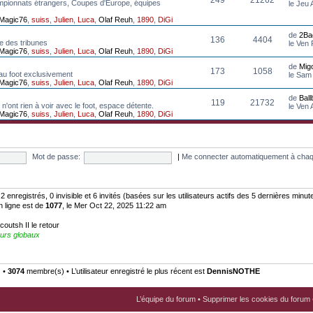
mpionnats étrangers, Coupes d'Europe, équipes
le Jeu
Magic76
,
suiss
,
Julien
,
Luca
,
Olaf Reuh
,
1890
,
DiGi
de
2Ba
136
4404
e des tribunes
le Ven
Magic76
,
suiss
,
Julien
,
Luca
,
Olaf Reuh
,
1890
,
DiGi
de
Mig
173
1058
au foot exclusivement
le Sam
Magic76
,
suiss
,
Julien
,
Luca
,
Olaf Reuh
,
1890
,
DiGi
de
Bal
119
21732
n'ont rien à voir avec le foot, espace détente.
le Ven
Magic76
,
suiss
,
Julien
,
Luca
,
Olaf Reuh
,
1890
,
DiGi
Mot de passe:
|
Me connecter automatiquement à chaq
: 2 enregistrés, 0 invisible et 6 invités (basées sur les utilisateurs actifs des 5 dernières minut
n ligne est de
1077
, le Mer Oct 22, 2025 11:22 am
coutsh II le retour
urs globaux
) •
3074
membre(s) • L’utilisateur enregistré le plus récent est
DennisNOTHE
L’équipe du forum
•
Supprimer les cookies du forum