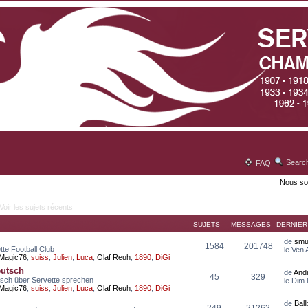
Searc
FAQ
Nous so
Voir les sujets récents
SUJETS
MESSAGES
DERNIE
de
smu
1584
201748
tte Football Club
le Ven
Magic76
,
suiss
,
Julien
,
Luca
,
Olaf Reuh
,
1890
,
DiGi
eutsch
de
And
45
329
tsch über Servette sprechen
le Dim
Magic76
,
suiss
,
Julien
,
Luca
,
Olaf Reuh
,
1890
,
DiGi
de
Bal
249
21262