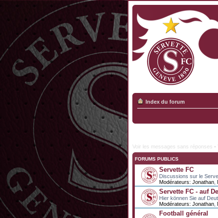
Index du forum
Voir les messages sans réponses
•
FORUMS PUBLICS
Servette FC
Discussions sur le Serve
Modérateurs:
Jonathan
,
Servette FC - auf D
Hier können Sie auf Deu
Modérateurs:
Jonathan
,
Football général