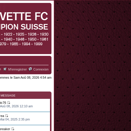
h
M’enregistrer
Connexion
mmes le Sam Aoû 08, 2026 4:54 am
R MESSAGE
ic76
 Aoû 08, 2026 12:10 am
rea
 Mai 04, 2025 2:35 pm
lbreaker