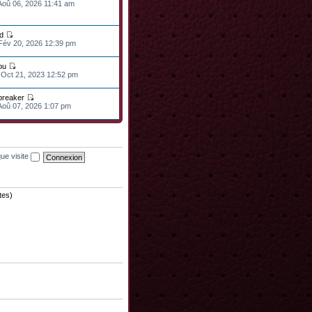
 Aoû 06, 2026 11:41 am
d
 Fév 20, 2026 12:39 pm
ou
 Oct 21, 2023 12:52 pm
lbreaker
 Aoû 07, 2026 1:07 pm
ue visite
tes)