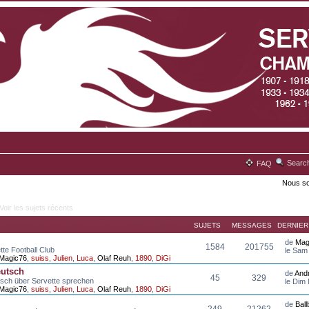
Searc
FAQ
Nous so
Voir les sujets récents
SUJETS
MESSAGES
DERNIE
de
Mag
1584
201755
tte Football Club
le Sam
Magic76
,
suiss
,
Julien
,
Luca
,
Olaf Reuh
,
1890
,
DiGi
eutsch
de
And
45
329
tsch über Servette sprechen
le Dim
Magic76
,
suiss
,
Julien
,
Luca
,
Olaf Reuh
,
1890
,
DiGi
de
Bal
249
21262