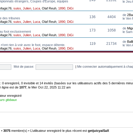
mpionnats étrangers, Coupes d'Europe, équipes
le Jeu
Magic76
,
suiss
,
Julien
,
Luca
,
Olaf Reuh
,
1890
,
DiGi
de
2Ba
136
4404
e des tribunes
le Ven
Magic76
,
suiss
,
Julien
,
Luca
,
Olaf Reuh
,
1890
,
DiGi
de
Mig
173
1058
au foot exclusivement
le Sam
Magic76
,
suiss
,
Julien
,
Luca
,
Olaf Reuh
,
1890
,
DiGi
de
Bal
119
21734
n'ont rien à voir avec le foot, espace détente.
le Ven
Magic76
,
suiss
,
Julien
,
Luca
,
Olaf Reuh
,
1890
,
DiGi
Mot de passe:
|
Me connecter automatiquement à chaq
:: 0 enregistré, 0 invisible et 14 invités (basées sur les utilisateurs actifs des 5 dernières minu
n ligne est de
1077
, le Mer Oct 22, 2025 11:22 am
ateur enregistré
urs globaux
) •
3075
membre(s) • L’utilisateur enregistré le plus récent est
getjuicyaiSaX