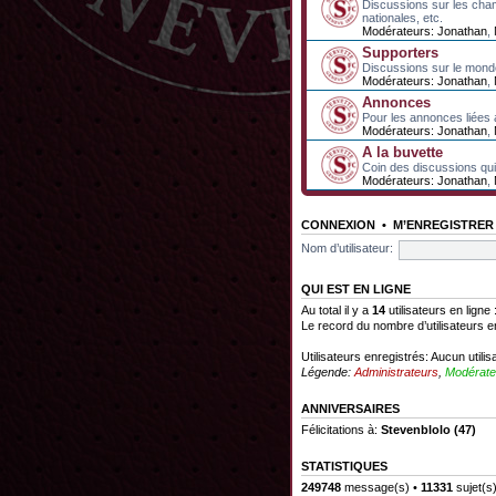
Discussions sur les cha
nationales, etc.
Modérateurs:
Jonathan
,
Supporters
Discussions sur le mond
Modérateurs:
Jonathan
,
Annonces
Pour les annonces liées 
Modérateurs:
Jonathan
,
A la buvette
Coin des discussions qui 
Modérateurs:
Jonathan
,
CONNEXION
•
M’ENREGISTRER
Nom d’utilisateur:
QUI EST EN LIGNE
Au total il y a
14
utilisateurs en ligne 
Le record du nombre d’utilisateurs e
Utilisateurs enregistrés: Aucun utilis
Légende:
Administrateurs
,
Modérate
ANNIVERSAIRES
Félicitations à:
Stevenblolo
(47)
STATISTIQUES
249748
message(s) •
11331
sujet(s