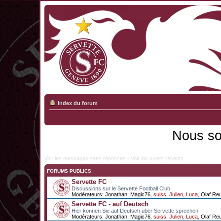
Index du forum
Nous so
Voir les messages sans réponses
•
Voir les sujets récents
FORUMS PUBLICS
Servette FC
Discussions sur le Servette Football Club
Modérateurs:
Jonathan
,
Magic76
,
suiss
,
Julien
,
Luca
,
Olaf Re
Servette FC - auf Deutsch
Hier können Sie auf Deutsch über Servette sprechen
Modérateurs:
Jonathan
,
Magic76
,
suiss
,
Julien
,
Luca
,
Olaf Re