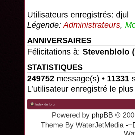
Utilisateurs enregistrés:
djul
Légende:
Administrateurs
,
Mo
ANNIVERSAIRES
Félicitations à:
Stevenblolo
(
STATISTIQUES
249752
message(s) •
11331
s
L’utilisateur enregistré le plu
Index du forum
Powered by
phpBB
© 2000
Theme By WaterJetMedia
-=
Wat