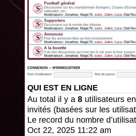
Football général
Discussions sur les championnats étrangers, Coupes d'Europ
nationales, etc.
Modérateurs:
Jonathan
,
Magic76
,
suiss
,
Julien
,
Luca
,
Olaf Re
Supporters
Discussions sur le monde des tribunes
Modérateurs:
Jonathan
,
Magic76
,
suiss
,
Julien
,
Luca
,
Olaf Re
Annonces
Pour les annonces liées au foot exclusivement
Modérateurs:
Jonathan
,
Magic76
,
suiss
,
Julien
,
Luca
,
Olaf Re
A la buvette
Coin des discussions qui n'ont rien à voir avec le foot, espace
Modérateurs:
Jonathan
,
Magic76
,
suiss
,
Julien
,
Luca
,
Olaf Re
CONNEXION
•
M’ENREGISTRER
Nom d’utilisateur:
Mot de passe:
QUI EST EN LIGNE
Au total il y a
8
utilisateurs en 
invités (basées sur les utilis
Le record du nombre d’utilisa
Oct 22, 2025 11:22 am