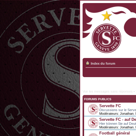
Index du forum
Voir les messages sans réponses
•
FORUMS PUBLICS
Servette FC
Discussions sur le Serve
Modérateurs:
Jonathan
,
Servette FC - auf D
Hier können Sie auf Deu
Modérateurs:
Jonathan
,
Football général