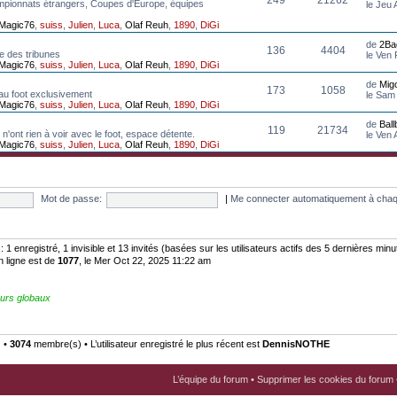
mpionnats étrangers, Coupes d'Europe, équipes
le Jeu
Magic76
,
suiss
,
Julien
,
Luca
,
Olaf Reuh
,
1890
,
DiGi
de
2Ba
136
4404
e des tribunes
le Ven
Magic76
,
suiss
,
Julien
,
Luca
,
Olaf Reuh
,
1890
,
DiGi
de
Mig
173
1058
au foot exclusivement
le Sam
Magic76
,
suiss
,
Julien
,
Luca
,
Olaf Reuh
,
1890
,
DiGi
de
Bal
119
21734
n'ont rien à voir avec le foot, espace détente.
le Ven
Magic76
,
suiss
,
Julien
,
Luca
,
Olaf Reuh
,
1890
,
DiGi
Mot de passe:
|
Me connecter automatiquement à chaq
:: 1 enregistré, 1 invisible et 13 invités (basées sur les utilisateurs actifs des 5 dernières minu
n ligne est de
1077
, le Mer Oct 22, 2025 11:22 am
urs globaux
) •
3074
membre(s) • L’utilisateur enregistré le plus récent est
DennisNOTHE
L’équipe du forum
•
Supprimer les cookies du forum