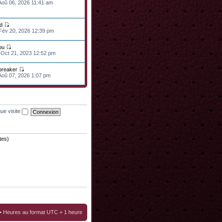
 Aoû 06, 2026 11:41 am
d
 Fév 20, 2026 12:39 pm
ou
 Oct 21, 2023 12:52 pm
lbreaker
 Aoû 07, 2026 1:07 pm
ue visite
tes)
• Heures au format UTC + 1 heure