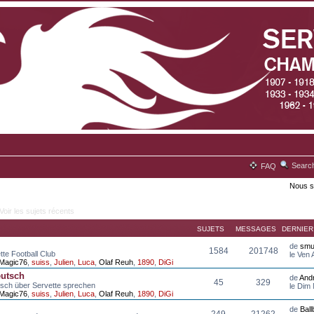
Searc
FAQ
Nous s
Voir les sujets récents
SUJETS
MESSAGES
DERNIE
de
smu
1584
201748
tte Football Club
le Ven
Magic76
,
suiss
,
Julien
,
Luca
,
Olaf Reuh
,
1890
,
DiGi
eutsch
de
And
45
329
tsch über Servette sprechen
le Dim
Magic76
,
suiss
,
Julien
,
Luca
,
Olaf Reuh
,
1890
,
DiGi
de
Bal
249
21262