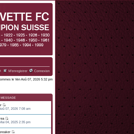
h
M’enregistrer
Connexion
ommes le Ven Aoû 07, 2026 5:32 pm
R MESSAGE
r
 Aoû 07, 2026 7:08 am
rea
 Mai 04, 2025 2:35 pm
lbreaker