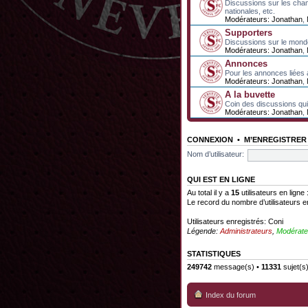
Discussions sur les cha
nationales, etc.
Modérateurs:
Jonathan
,
Supporters
Discussions sur le mond
Modérateurs:
Jonathan
,
Annonces
Pour les annonces liées 
Modérateurs:
Jonathan
,
A la buvette
Coin des discussions qui 
Modérateurs:
Jonathan
,
CONNEXION
•
M’ENREGISTRER
Nom d’utilisateur:
QUI EST EN LIGNE
Au total il y a
15
utilisateurs en ligne 
Le record du nombre d’utilisateurs e
Utilisateurs enregistrés:
Coni
Légende:
Administrateurs
,
Modérate
STATISTIQUES
249742
message(s) •
11331
sujet(s
Index du forum