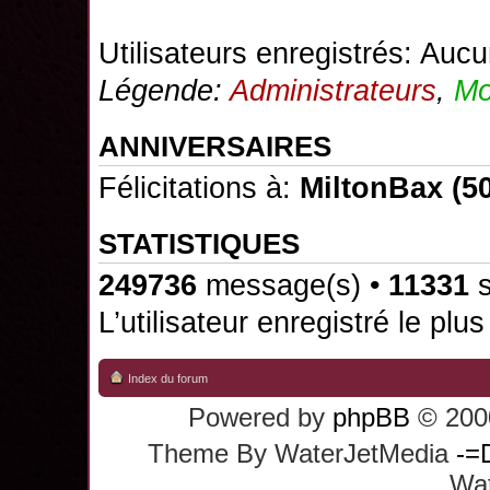
Utilisateurs enregistrés: Aucu
Légende:
Administrateurs
,
Mo
ANNIVERSAIRES
Félicitations à:
MiltonBax
(50
STATISTIQUES
249736
message(s) •
11331
s
L’utilisateur enregistré le plu
Index du forum
Powered by
phpBB
© 2000
Theme By WaterJetMedia
-=
Wat