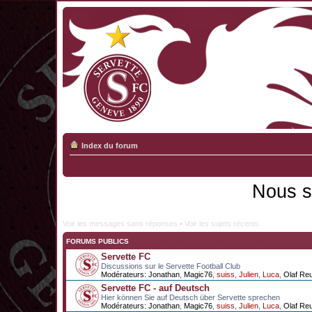
Index du forum
Nous s
Voir les messages sans réponses
•
Voir les sujets récents
FORUMS PUBLICS
Servette FC
Discussions sur le Servette Football Club
Modérateurs:
Jonathan
,
Magic76
,
suiss
,
Julien
,
Luca
,
Olaf Re
Servette FC - auf Deutsch
Hier können Sie auf Deutsch über Servette sprechen
Modérateurs:
Jonathan
,
Magic76
,
suiss
,
Julien
,
Luca
,
Olaf Re