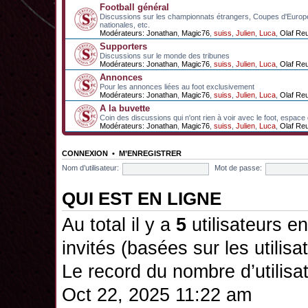
Football général
Discussions sur les championnats étrangers, Coupes d'Europ
nationales, etc.
Modérateurs:
Jonathan
,
Magic76
,
suiss
,
Julien
,
Luca
,
Olaf Re
Supporters
Discussions sur le monde des tribunes
Modérateurs:
Jonathan
,
Magic76
,
suiss
,
Julien
,
Luca
,
Olaf Re
Annonces
Pour les annonces liées au foot exclusivement
Modérateurs:
Jonathan
,
Magic76
,
suiss
,
Julien
,
Luca
,
Olaf Re
A la buvette
Coin des discussions qui n'ont rien à voir avec le foot, espace
Modérateurs:
Jonathan
,
Magic76
,
suiss
,
Julien
,
Luca
,
Olaf Re
CONNEXION
•
M’ENREGISTRER
Nom d’utilisateur:
Mot de passe:
QUI EST EN LIGNE
Au total il y a
5
utilisateurs en 
invités (basées sur les utilis
Le record du nombre d’utilisa
Oct 22, 2025 11:22 am