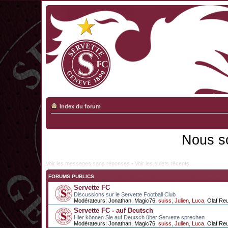
Index du forum
Nous s
Voir les messages sans réponses
•
Voir les sujets récents
FORUMS PUBLICS
Servette FC
Discussions sur le Servette Football Club
Modérateurs:
Jonathan
,
Magic76
,
suiss
,
Julien
,
Luca
,
Olaf Re
Servette FC - auf Deutsch
Hier können Sie auf Deutsch über Servette sprechen
Modérateurs:
Jonathan
,
Magic76
,
suiss
,
Julien
,
Luca
,
Olaf Re