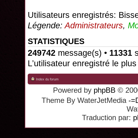
Utilisateurs enregistrés:
Biss
Légende:
Administrateurs
,
Mo
STATISTIQUES
249742
message(s) •
11331
s
L’utilisateur enregistré le plu
Index du forum
Powered by
phpBB
© 2000
Theme By WaterJetMedia
-=
Wat
Traduction par:
p