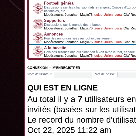
Football général
Discussions sur les championnats étrangers, Coupes d'Europ
nationales, etc.
Modérateurs:
Jonathan
,
Magic76
,
suiss
,
Julien
,
Luca
,
Olaf Re
Supporters
Discussions sur le monde des tribunes
Modérateurs:
Jonathan
,
Magic76
,
suiss
,
Julien
,
Luca
,
Olaf Re
Annonces
Pour les annonces liées au foot exclusivement
Modérateurs:
Jonathan
,
Magic76
,
suiss
,
Julien
,
Luca
,
Olaf Re
A la buvette
Coin des discussions qui n'ont rien à voir avec le foot, espace
Modérateurs:
Jonathan
,
Magic76
,
suiss
,
Julien
,
Luca
,
Olaf Re
CONNEXION
•
M’ENREGISTRER
Nom d’utilisateur:
Mot de passe:
QUI EST EN LIGNE
Au total il y a
7
utilisateurs en 
invités (basées sur les utilis
Le record du nombre d’utilisa
Oct 22, 2025 11:22 am