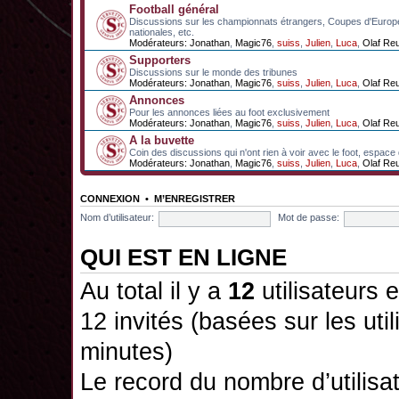
Football général
Discussions sur les championnats étrangers, Coupes d'Europ
nationales, etc.
Modérateurs:
Jonathan
,
Magic76
,
suiss
,
Julien
,
Luca
,
Olaf Re
Supporters
Discussions sur le monde des tribunes
Modérateurs:
Jonathan
,
Magic76
,
suiss
,
Julien
,
Luca
,
Olaf Re
Annonces
Pour les annonces liées au foot exclusivement
Modérateurs:
Jonathan
,
Magic76
,
suiss
,
Julien
,
Luca
,
Olaf Re
A la buvette
Coin des discussions qui n'ont rien à voir avec le foot, espace
Modérateurs:
Jonathan
,
Magic76
,
suiss
,
Julien
,
Luca
,
Olaf Re
CONNEXION
•
M’ENREGISTRER
Nom d’utilisateur:
Mot de passe:
QUI EST EN LIGNE
Au total il y a
12
utilisateurs e
12 invités (basées sur les uti
minutes)
Le record du nombre d’utilisa