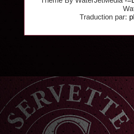
Theme By WaterJetMedia
-=
Wat
Traduction par:
p