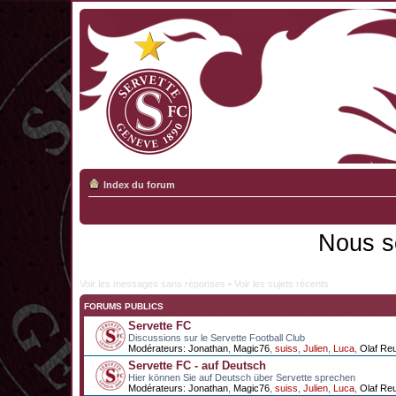
Index du forum
Nous s
Voir les messages sans réponses
•
Voir les sujets récents
FORUMS PUBLICS
Servette FC
Discussions sur le Servette Football Club
Modérateurs:
Jonathan
,
Magic76
,
suiss
,
Julien
,
Luca
,
Olaf Re
Servette FC - auf Deutsch
Hier können Sie auf Deutsch über Servette sprechen
Modérateurs:
Jonathan
,
Magic76
,
suiss
,
Julien
,
Luca
,
Olaf Re