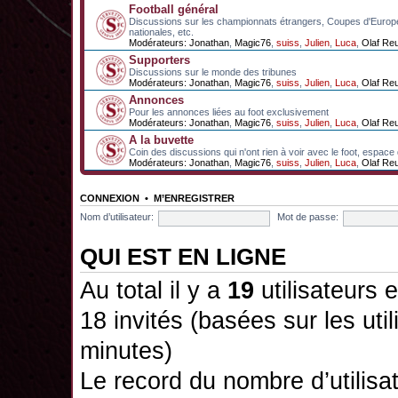
Football général
Discussions sur les championnats étrangers, Coupes d'Europ
nationales, etc.
Modérateurs:
Jonathan
,
Magic76
,
suiss
,
Julien
,
Luca
,
Olaf Re
Supporters
Discussions sur le monde des tribunes
Modérateurs:
Jonathan
,
Magic76
,
suiss
,
Julien
,
Luca
,
Olaf Re
Annonces
Pour les annonces liées au foot exclusivement
Modérateurs:
Jonathan
,
Magic76
,
suiss
,
Julien
,
Luca
,
Olaf Re
A la buvette
Coin des discussions qui n'ont rien à voir avec le foot, espace
Modérateurs:
Jonathan
,
Magic76
,
suiss
,
Julien
,
Luca
,
Olaf Re
CONNEXION
•
M’ENREGISTRER
Nom d’utilisateur:
Mot de passe:
QUI EST EN LIGNE
Au total il y a
19
utilisateurs e
18 invités (basées sur les uti
minutes)
Le record du nombre d’utilisa