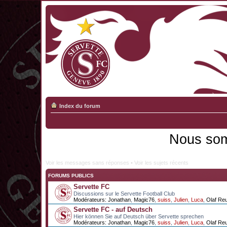
Index du forum
Nous som
Voir les messages sans réponses
•
Voir les sujets récents
FORUMS PUBLICS
Servette FC
Discussions sur le Servette Football Club
Modérateurs:
Jonathan
,
Magic76
,
suiss
,
Julien
,
Luca
,
Olaf Re
Servette FC - auf Deutsch
Hier können Sie auf Deutsch über Servette sprechen
Modérateurs:
Jonathan
,
Magic76
,
suiss
,
Julien
,
Luca
,
Olaf Re