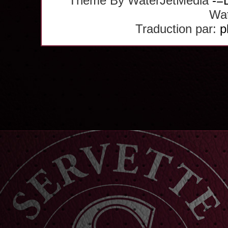
Theme By WaterJetMedia
-=
Wat
Traduction par:
p