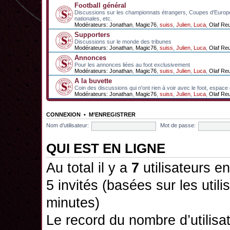
Football général
Discussions sur les championnats étrangers, Coupes d'Europ
nationales, etc.
Modérateurs:
Jonathan
,
Magic76
,
suiss
,
Julien
,
Luca
,
Olaf Re
Supporters
Discussions sur le monde des tribunes
Modérateurs:
Jonathan
,
Magic76
,
suiss
,
Julien
,
Luca
,
Olaf Re
Annonces
Pour les annonces liées au foot exclusivement
Modérateurs:
Jonathan
,
Magic76
,
suiss
,
Julien
,
Luca
,
Olaf Re
A la buvette
Coin des discussions qui n'ont rien à voir avec le foot, espace
Modérateurs:
Jonathan
,
Magic76
,
suiss
,
Julien
,
Luca
,
Olaf Re
CONNEXION
•
M’ENREGISTRER
Nom d’utilisateur:
Mot de passe:
QUI EST EN LIGNE
Au total il y a
7
utilisateurs en
5 invités (basées sur les utili
minutes)
Le record du nombre d’utilisa