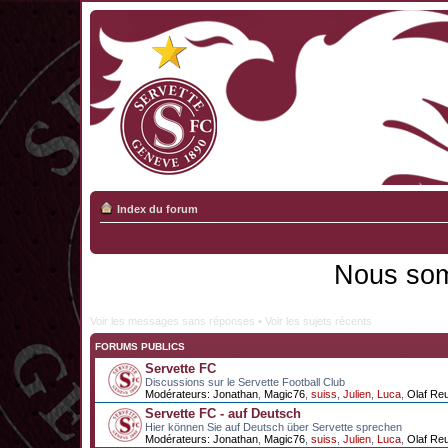
Index du forum
Nous som
Voir les messages sans réponses
•
Voir les sujets récents
FORUMS PUBLICS
Servette FC
Discussions sur le Servette Football Club
Modérateurs:
Jonathan
,
Magic76
,
suiss
,
Julien
,
Luca
,
Olaf Re
Servette FC - auf Deutsch
Hier können Sie auf Deutsch über Servette sprechen
Modérateurs:
Jonathan
,
Magic76
,
suiss
,
Julien
,
Luca
,
Olaf Re