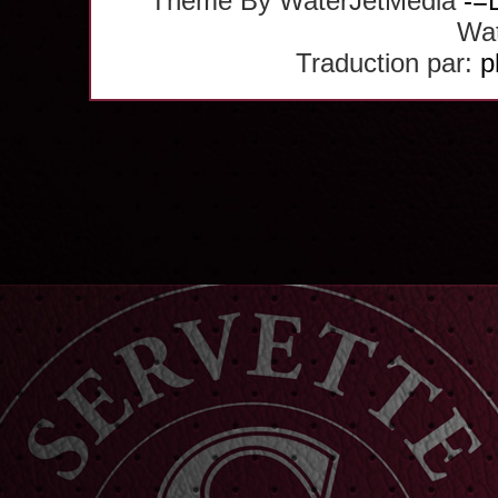
Theme By WaterJetMedia
-=
Wat
Traduction par:
p