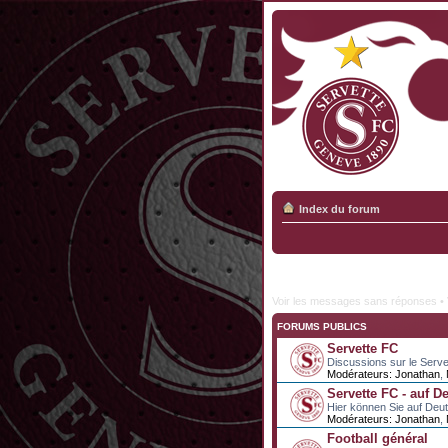
Index du forum
Voir les messages sans réponses
•
FORUMS PUBLICS
Servette FC
Discussions sur le Serve
Modérateurs:
Jonathan
,
Servette FC - auf D
Hier können Sie auf Deu
Modérateurs:
Jonathan
,
Football général