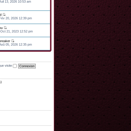
Juil 13, 2026 10:53 am
d
 Fév 20, 2026 12:39 pm
ou
 Oct 21, 2023 12:52 pm
lbreaker
 Aoû 05, 2026 12:35 pm
ue visite
s)