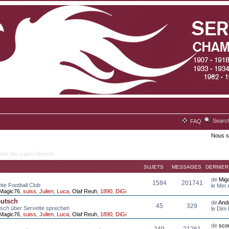
Searc
FAQ
Nous s
Voir les sujets récents
SUJETS
MESSAGES
DERNIE
de
Mig
1584
201741
tte Football Club
le Mer
Magic76
,
suiss
,
Julien
,
Luca
,
Olaf Reuh
,
1890
,
DiGi
eutsch
de
And
45
329
tsch über Servette sprechen
le Dim
Magic76
,
suiss
,
Julien
,
Luca
,
Olaf Reuh
,
1890
,
DiGi
de
scou
249
21261