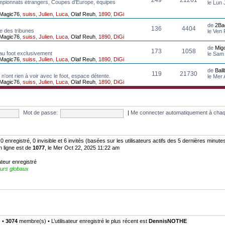
mpionnats étrangers, Coupes d'Europe, équipes
le Lun 
Magic76
,
suiss
,
Julien
,
Luca
,
Olaf Reuh
,
1890
,
DiGi
de
2Ba
136
4404
e des tribunes
le Ven
Magic76
,
suiss
,
Julien
,
Luca
,
Olaf Reuh
,
1890
,
DiGi
de
Mig
173
1058
au foot exclusivement
le Sam
Magic76
,
suiss
,
Julien
,
Luca
,
Olaf Reuh
,
1890
,
DiGi
de
Bal
119
21730
n'ont rien à voir avec le foot, espace détente.
le Mer
Magic76
,
suiss
,
Julien
,
Luca
,
Olaf Reuh
,
1890
,
DiGi
Mot de passe:
|
Me connecter automatiquement à chaq
: 0 enregistré, 0 invisible et 6 invités (basées sur les utilisateurs actifs des 5 dernières minute
n ligne est de
1077
, le Mer Oct 22, 2025 11:22 am
ateur enregistré
urs globaux
) •
3074
membre(s) • L’utilisateur enregistré le plus récent est
DennisNOTHE