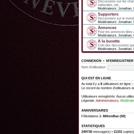
Discussions sur les cha
nationales, etc.
Modérateurs:
Jonathan
,
Supporters
Discussions sur le mond
Modérateurs:
Jonathan
,
Annonces
Pour les annonces liées 
Modérateurs:
Jonathan
,
A la buvette
Coin des discussions qui 
Modérateurs:
Jonathan
,
CONNEXION
•
M’ENREGISTRER
Nom d’utilisateur:
QUI EST EN LIGNE
Au total il y a
6
utilisateurs en ligne :
Le record du nombre d’utilisateurs e
Utilisateurs enregistrés: Aucun utilis
Légende:
Administrateurs
,
Modérate
ANNIVERSAIRES
Félicitations à:
MiltonBax
(50)
STATISTIQUES
249730
message(s) •
11331
sujet(s