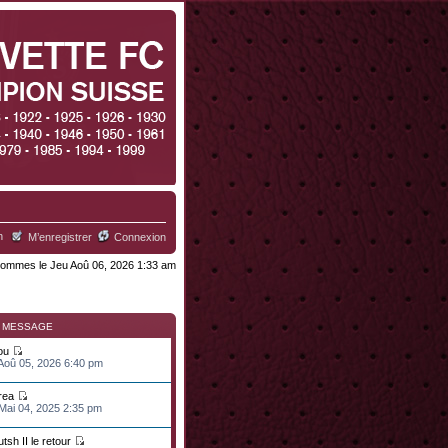
h
M’enregistrer
Connexion
ommes le Jeu Aoû 06, 2026 1:33 am
R MESSAGE
ou
 Aoû 05, 2026 6:40 pm
rea
 Mai 04, 2025 2:35 pm
tsh II le retour