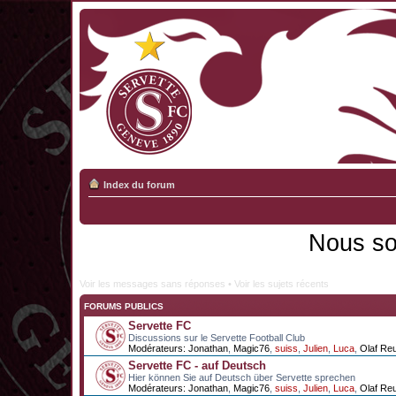
Index du forum
Nous so
Voir les messages sans réponses
•
Voir les sujets récents
FORUMS PUBLICS
Servette FC
Discussions sur le Servette Football Club
Modérateurs:
Jonathan
,
Magic76
,
suiss
,
Julien
,
Luca
,
Olaf Re
Servette FC - auf Deutsch
Hier können Sie auf Deutsch über Servette sprechen
Modérateurs:
Jonathan
,
Magic76
,
suiss
,
Julien
,
Luca
,
Olaf Re