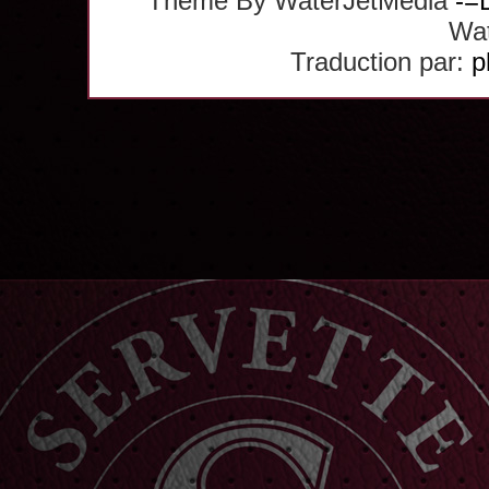
Theme By WaterJetMedia
-=
Wat
Traduction par:
p