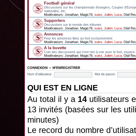
Football général
Discussions sur les championnats étrangers, Coupes d'Europ
nationales, etc.
Modérateurs:
Jonathan
,
Magic76
,
suiss
,
Julien
,
Luca
,
Olaf Re
Supporters
Discussions sur le monde des tribunes
Modérateurs:
Jonathan
,
Magic76
,
suiss
,
Julien
,
Luca
,
Olaf Re
Annonces
Pour les annonces liées au foot exclusivement
Modérateurs:
Jonathan
,
Magic76
,
suiss
,
Julien
,
Luca
,
Olaf Re
A la buvette
Coin des discussions qui n'ont rien à voir avec le foot, espace
Modérateurs:
Jonathan
,
Magic76
,
suiss
,
Julien
,
Luca
,
Olaf Re
CONNEXION
•
M’ENREGISTRER
Nom d’utilisateur:
Mot de passe:
QUI EST EN LIGNE
Au total il y a
14
utilisateurs e
13 invités (basées sur les uti
minutes)
Le record du nombre d’utilisa