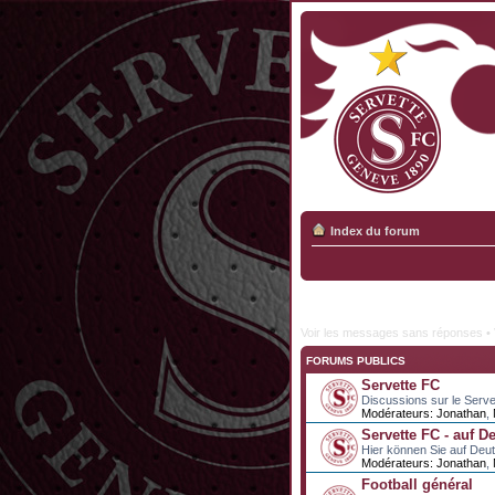
Index du forum
Voir les messages sans réponses
•
FORUMS PUBLICS
Servette FC
Discussions sur le Serve
Modérateurs:
Jonathan
,
Servette FC - auf D
Hier können Sie auf Deu
Modérateurs:
Jonathan
,
Football général