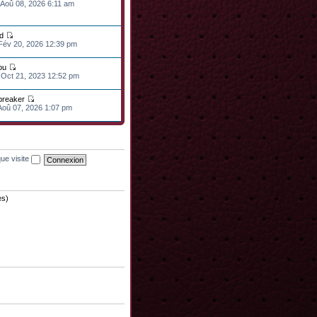
 Aoû 08, 2026 6:11 am
d
 Fév 20, 2026 12:39 pm
ou
 Oct 21, 2023 12:52 pm
lbreaker
 Aoû 07, 2026 1:07 pm
ue visite
es)