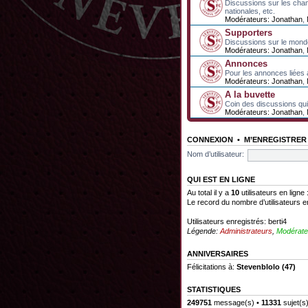
Discussions sur les cha
nationales, etc.
Modérateurs:
Jonathan
,
Supporters
Discussions sur le mond
Modérateurs:
Jonathan
,
Annonces
Pour les annonces liées 
Modérateurs:
Jonathan
,
A la buvette
Coin des discussions qui 
Modérateurs:
Jonathan
,
CONNEXION
•
M’ENREGISTRER
Nom d’utilisateur:
QUI EST EN LIGNE
Au total il y a
10
utilisateurs en ligne 
Le record du nombre d’utilisateurs e
Utilisateurs enregistrés:
berti4
Légende:
Administrateurs
,
Modérate
ANNIVERSAIRES
Félicitations à:
Stevenblolo
(47)
STATISTIQUES
249751
message(s) •
11331
sujet(s