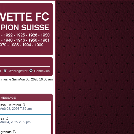
h
M’enregistrer
Connexion
mes le Sam Aoû 08, 2026 10:30 am
R MESSAGE
tsh II le retour
 Aoû 08, 2026 7:59 am
rea
 Mai 04, 2025 2:35 pm
n-grenats