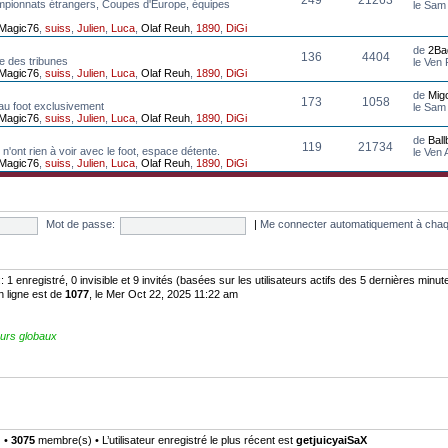
mpionnats étrangers, Coupes d'Europe, équipes
le Sam
Magic76
,
suiss
,
Julien
,
Luca
,
Olaf Reuh
,
1890
,
DiGi
de
2Ba
136
4404
e des tribunes
le Ven
Magic76
,
suiss
,
Julien
,
Luca
,
Olaf Reuh
,
1890
,
DiGi
de
Mig
173
1058
au foot exclusivement
le Sam
Magic76
,
suiss
,
Julien
,
Luca
,
Olaf Reuh
,
1890
,
DiGi
de
Bal
119
21734
n'ont rien à voir avec le foot, espace détente.
le Ven
Magic76
,
suiss
,
Julien
,
Luca
,
Olaf Reuh
,
1890
,
DiGi
Mot de passe:
|
Me connecter automatiquement à chaq
:: 1 enregistré, 0 invisible et 9 invités (basées sur les utilisateurs actifs des 5 dernières minut
n ligne est de
1077
, le Mer Oct 22, 2025 11:22 am
urs globaux
) •
3075
membre(s) • L’utilisateur enregistré le plus récent est
getjuicyaiSaX