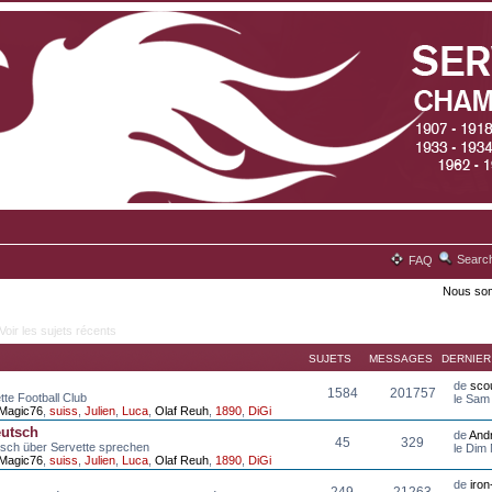
Searc
FAQ
Nous som
Voir les sujets récents
SUJETS
MESSAGES
DERNIE
de
scou
1584
201757
tte Football Club
le Sam
Magic76
,
suiss
,
Julien
,
Luca
,
Olaf Reuh
,
1890
,
DiGi
eutsch
de
And
45
329
tsch über Servette sprechen
le Dim
Magic76
,
suiss
,
Julien
,
Luca
,
Olaf Reuh
,
1890
,
DiGi
de
iro
249
21263