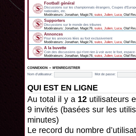
Football général
Discussions sur les championnats étrangers, Coupes d'Europ
nationales, etc.
Modérateurs:
Jonathan
,
Magic76
,
suiss
,
Julien
,
Luca
,
Olaf Re
Supporters
Discussions sur le monde des tribunes
Modérateurs:
Jonathan
,
Magic76
,
suiss
,
Julien
,
Luca
,
Olaf Re
Annonces
Pour les annonces liées au foot exclusivement
Modérateurs:
Jonathan
,
Magic76
,
suiss
,
Julien
,
Luca
,
Olaf Re
A la buvette
Coin des discussions qui n'ont rien à voir avec le foot, espace
Modérateurs:
Jonathan
,
Magic76
,
suiss
,
Julien
,
Luca
,
Olaf Re
CONNEXION
•
M’ENREGISTRER
Nom d’utilisateur:
Mot de passe:
QUI EST EN LIGNE
Au total il y a
12
utilisateurs e
9 invités (basées sur les utili
minutes)
Le record du nombre d’utilisa