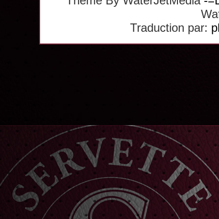
Theme By WaterJetMedia
-=
Wat
Traduction par:
p