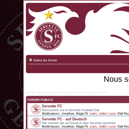
Index du forum
Nous s
Voir les messages sans réponses
•
Voir les sujets récents
FORUMS PUBLICS
Servette FC
Discussions sur le Servette Football Club
Modérateurs:
Jonathan
,
Magic76
,
suiss
,
Julien
,
Luca
,
Olaf Re
Servette FC - auf Deutsch
Hier können Sie auf Deutsch über Servette sprechen
Modérateurs:
Jonathan
,
Magic76
,
suiss
,
Julien
,
Luca
,
Olaf Re