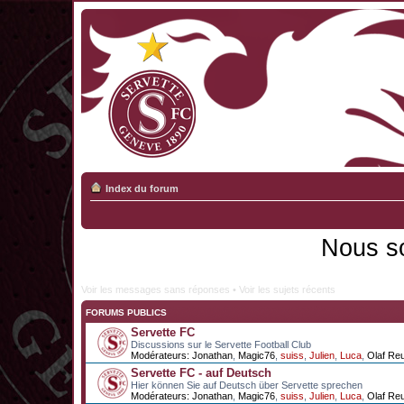
Index du forum
Nous s
Voir les messages sans réponses
•
Voir les sujets récents
FORUMS PUBLICS
Servette FC
Discussions sur le Servette Football Club
Modérateurs:
Jonathan
,
Magic76
,
suiss
,
Julien
,
Luca
,
Olaf Re
Servette FC - auf Deutsch
Hier können Sie auf Deutsch über Servette sprechen
Modérateurs:
Jonathan
,
Magic76
,
suiss
,
Julien
,
Luca
,
Olaf Re