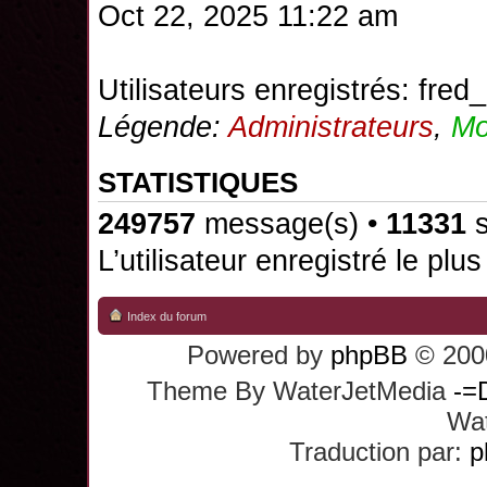
Oct 22, 2025 11:22 am
Utilisateurs enregistrés:
fred_
Légende:
Administrateurs
,
Mo
STATISTIQUES
249757
message(s) •
11331
s
L’utilisateur enregistré le plu
Index du forum
Powered by
phpBB
© 2000
Theme By WaterJetMedia
-=
Wat
Traduction par:
p