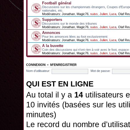
Football général
Discussions sur les championnats étrangers, Coupes d'Europ
nationales, etc.
Modérateurs:
Jonathan
,
Magic76
,
suiss
,
Julien
,
Luca
,
Olaf Re
Supporters
Discussions sur le monde des tribunes
Modérateurs:
Jonathan
,
Magic76
,
suiss
,
Julien
,
Luca
,
Olaf Re
Annonces
Pour les annonces liées au foot exclusivement
Modérateurs:
Jonathan
,
Magic76
,
suiss
,
Julien
,
Luca
,
Olaf Re
A la buvette
Coin des discussions qui n'ont rien à voir avec le foot, espace
Modérateurs:
Jonathan
,
Magic76
,
suiss
,
Julien
,
Luca
,
Olaf Re
CONNEXION
•
M’ENREGISTRER
Nom d’utilisateur:
Mot de passe:
QUI EST EN LIGNE
Au total il y a
14
utilisateurs e
10 invités (basées sur les uti
minutes)
Le record du nombre d’utilisa