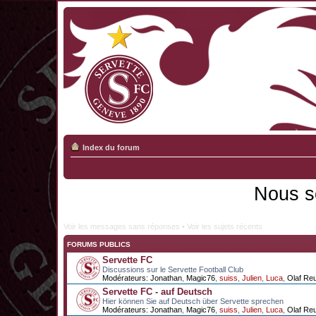
Index du forum
Nous s
Voir les messages sans réponses
•
Voir les sujets récents
FORUMS PUBLICS
Servette FC
Discussions sur le Servette Football Club
Modérateurs:
Jonathan
,
Magic76
,
suiss
,
Julien
,
Luca
,
Olaf Re
Servette FC - auf Deutsch
Hier können Sie auf Deutsch über Servette sprechen
Modérateurs:
Jonathan
,
Magic76
,
suiss
,
Julien
,
Luca
,
Olaf Re