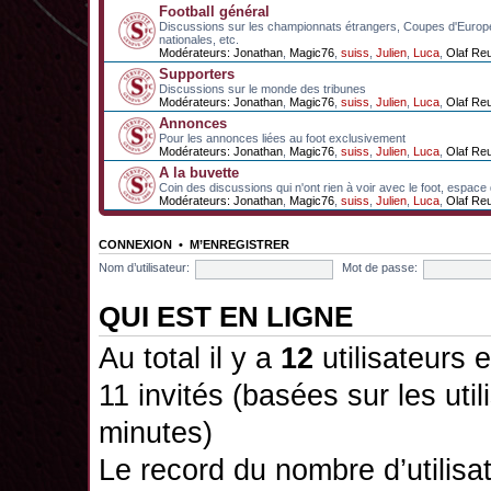
Football général
Discussions sur les championnats étrangers, Coupes d'Europ
nationales, etc.
Modérateurs:
Jonathan
,
Magic76
,
suiss
,
Julien
,
Luca
,
Olaf Re
Supporters
Discussions sur le monde des tribunes
Modérateurs:
Jonathan
,
Magic76
,
suiss
,
Julien
,
Luca
,
Olaf Re
Annonces
Pour les annonces liées au foot exclusivement
Modérateurs:
Jonathan
,
Magic76
,
suiss
,
Julien
,
Luca
,
Olaf Re
A la buvette
Coin des discussions qui n'ont rien à voir avec le foot, espace
Modérateurs:
Jonathan
,
Magic76
,
suiss
,
Julien
,
Luca
,
Olaf Re
CONNEXION
•
M’ENREGISTRER
Nom d’utilisateur:
Mot de passe:
QUI EST EN LIGNE
Au total il y a
12
utilisateurs e
11 invités (basées sur les util
minutes)
Le record du nombre d’utilisa