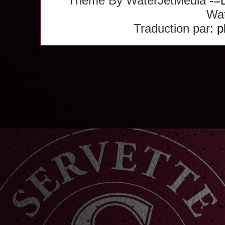
Theme By WaterJetMedia
-=
Wat
Traduction par:
p