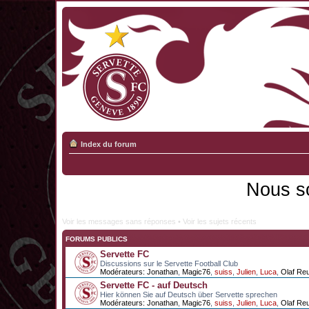
Index du forum
Nous s
Voir les messages sans réponses
•
Voir les sujets récents
FORUMS PUBLICS
Servette FC
Discussions sur le Servette Football Club
Modérateurs:
Jonathan
,
Magic76
,
suiss
,
Julien
,
Luca
,
Olaf Re
Servette FC - auf Deutsch
Hier können Sie auf Deutsch über Servette sprechen
Modérateurs:
Jonathan
,
Magic76
,
suiss
,
Julien
,
Luca
,
Olaf Re