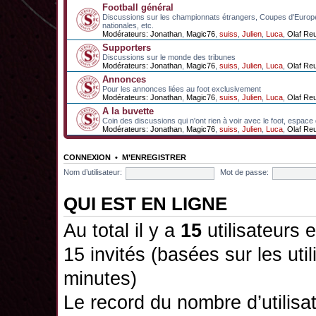
Football général
Discussions sur les championnats étrangers, Coupes d'Europ
nationales, etc.
Modérateurs:
Jonathan
,
Magic76
,
suiss
,
Julien
,
Luca
,
Olaf Re
Supporters
Discussions sur le monde des tribunes
Modérateurs:
Jonathan
,
Magic76
,
suiss
,
Julien
,
Luca
,
Olaf Re
Annonces
Pour les annonces liées au foot exclusivement
Modérateurs:
Jonathan
,
Magic76
,
suiss
,
Julien
,
Luca
,
Olaf Re
A la buvette
Coin des discussions qui n'ont rien à voir avec le foot, espace
Modérateurs:
Jonathan
,
Magic76
,
suiss
,
Julien
,
Luca
,
Olaf Re
CONNEXION
•
M’ENREGISTRER
Nom d’utilisateur:
Mot de passe:
QUI EST EN LIGNE
Au total il y a
15
utilisateurs e
15 invités (basées sur les uti
minutes)
Le record du nombre d’utilisa