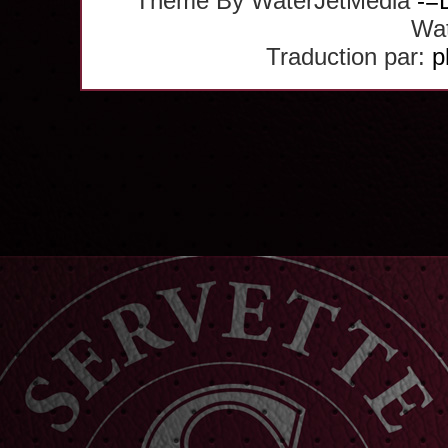
Theme By WaterJetMedia
-=
Wat
Traduction par:
p