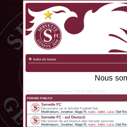
Index du forum
Nous som
Voir les messages sans réponses
•
Voir les sujets récents
FORUMS PUBLICS
Servette FC
Discussions sur le Servette Football Club
Modérateurs:
Jonathan
,
Magic76
,
suiss
,
Julien
,
Luca
,
Olaf Re
Servette FC - auf Deutsch
Hier können Sie auf Deutsch über Servette sprechen
Modérateurs:
Jonathan
,
Magic76
,
suiss
,
Julien
,
Luca
,
Olaf Re