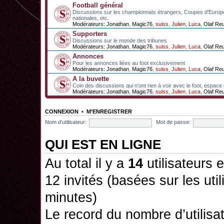
Football général
Discussions sur les championnats étrangers, Coupes d'Europ
nationales, etc.
Modérateurs:
Jonathan
,
Magic76
,
suiss
,
Julien
,
Luca
,
Olaf Re
Supporters
Discussions sur le monde des tribunes
Modérateurs:
Jonathan
,
Magic76
,
suiss
,
Julien
,
Luca
,
Olaf Re
Annonces
Pour les annonces liées au foot exclusivement
Modérateurs:
Jonathan
,
Magic76
,
suiss
,
Julien
,
Luca
,
Olaf Re
A la buvette
Coin des discussions qui n'ont rien à voir avec le foot, espace
Modérateurs:
Jonathan
,
Magic76
,
suiss
,
Julien
,
Luca
,
Olaf Re
CONNEXION
•
M’ENREGISTRER
Nom d’utilisateur:
Mot de passe:
QUI EST EN LIGNE
Au total il y a
14
utilisateurs e
12 invités (basées sur les uti
minutes)
Le record du nombre d’utilisa