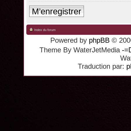
M’enregistrer
Index du forum
Powered by
phpBB
© 2000
Theme By WaterJetMedia
-=
Wat
Traduction par:
p