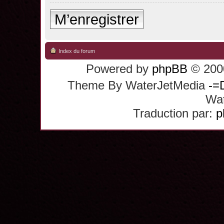
M’enregistrer
Index du forum
Powered by
phpBB
© 2000
Theme By WaterJetMedia
-=
Wat
Traduction par:
p