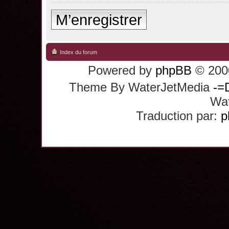
M’enregistrer
Index du forum
Powered by
phpBB
© 2000
Theme By WaterJetMedia
-=
Wat
Traduction par:
p