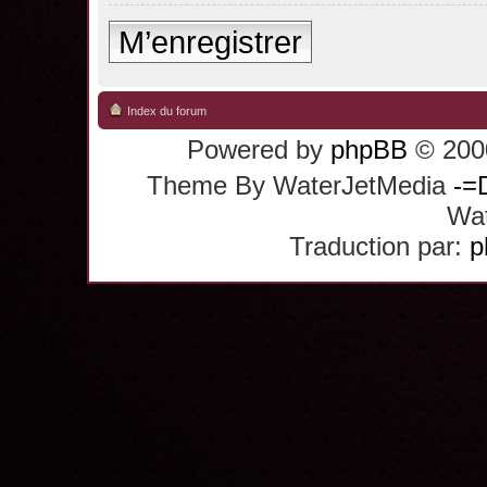
M’enregistrer
Index du forum
Powered by
phpBB
© 2000
Theme By WaterJetMedia
-=
Wat
Traduction par:
p