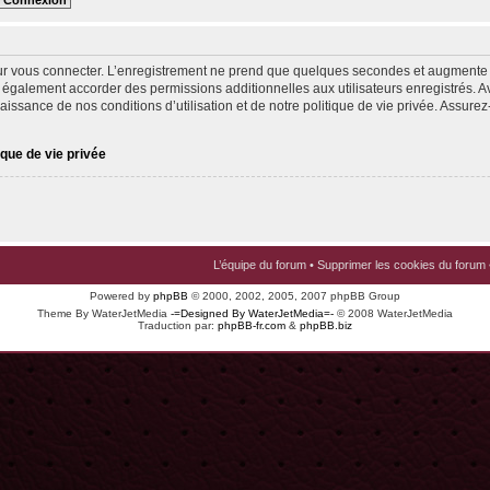
ur vous connecter. L’enregistrement ne prend que quelques secondes et augmente v
 également accorder des permissions additionnelles aux utilisateurs enregistrés. Av
issance de nos conditions d’utilisation et de notre politique de vie privée. Assurez-
ique de vie privée
L’équipe du forum
•
Supprimer les cookies du forum
Powered by
phpBB
© 2000, 2002, 2005, 2007 phpBB Group
Theme By WaterJetMedia
-=Designed By WaterJetMedia=-
© 2008 WaterJetMedia
Traduction par:
phpBB-fr.com
&
phpBB.biz