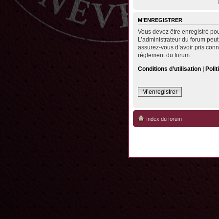
M’ENREGISTRER
Vous devez être enregistré po
L’administrateur du forum peut
assurez-vous d’avoir pris conna
règlement du forum.
Conditions d’utilisation
|
Polit
M’enregistrer
Index du forum