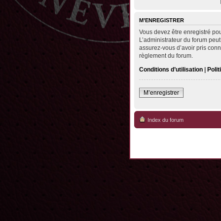
M’ENREGISTRER
Vous devez être enregistré po
L’administrateur du forum peut
assurez-vous d’avoir pris conna
règlement du forum.
Conditions d’utilisation
|
Polit
M’enregistrer
Index du forum