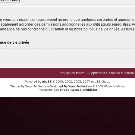
ur vous connecter. L’enregistrement ne prend que quelques secondes et augmente v
 également accorder des permissions additionnelles aux utilisateurs enregistrés. Av
issance de nos conditions d’utilisation et de notre politique de vie privée. Assurez-
ique de vie privée
L’équipe du forum
•
Supprimer les cookies du forum
Powered by
phpBB
© 2000, 2002, 2005, 2007 phpBB Group
Theme By WaterJetMedia
-=Designed By WaterJetMedia=-
© 2008 WaterJetMedia
Traduction par:
phpBB-fr.com
&
phpBB.biz