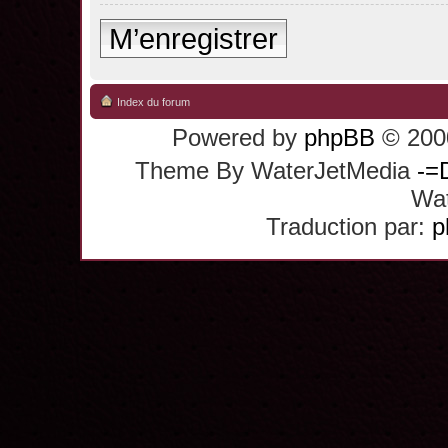
M’enregistrer
Index du forum
Powered by
phpBB
© 2000
Theme By WaterJetMedia
-=
Wat
Traduction par:
p