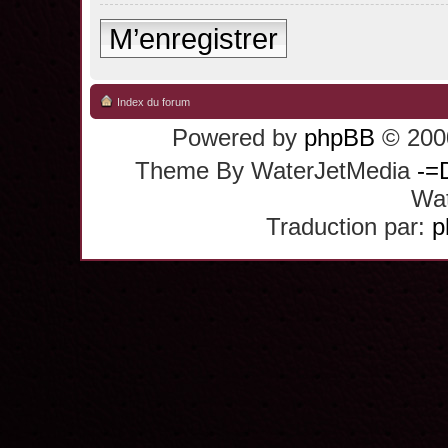
M’enregistrer
Index du forum
Powered by
phpBB
© 2000
Theme By WaterJetMedia
-=
Wat
Traduction par:
p