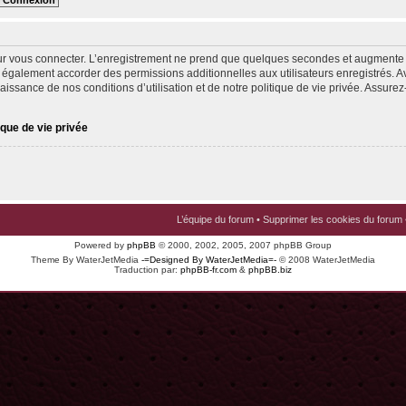
ur vous connecter. L’enregistrement ne prend que quelques secondes et augmente v
 également accorder des permissions additionnelles aux utilisateurs enregistrés. Av
issance de nos conditions d’utilisation et de notre politique de vie privée. Assurez-
ique de vie privée
L’équipe du forum
•
Supprimer les cookies du forum
Powered by
phpBB
© 2000, 2002, 2005, 2007 phpBB Group
Theme By WaterJetMedia
-=Designed By WaterJetMedia=-
© 2008 WaterJetMedia
Traduction par:
phpBB-fr.com
&
phpBB.biz