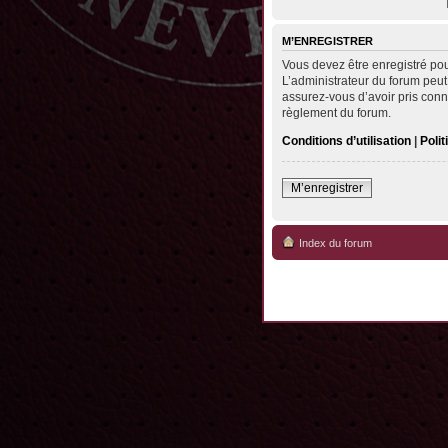
M’ENREGISTRER
Vous devez être enregistré po
L’administrateur du forum peut
assurez-vous d’avoir pris conna
règlement du forum.
Conditions d’utilisation
|
Polit
M’enregistrer
Index du forum