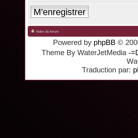
M’enregistrer
Index du forum
Powered by
phpBB
© 2000
Theme By WaterJetMedia
-=
Wat
Traduction par:
p