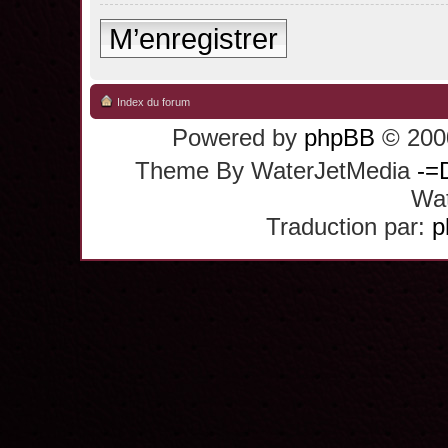
M’enregistrer
Index du forum
Powered by
phpBB
© 2000
Theme By WaterJetMedia
-=
Wat
Traduction par:
p