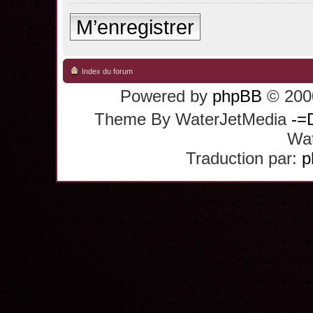
M’enregistrer
Index du forum
Powered by
phpBB
© 2000
Theme By WaterJetMedia
-=
Wat
Traduction par:
p