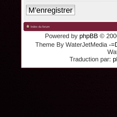
M’enregistrer
Index du forum
Powered by
phpBB
© 2000
Theme By WaterJetMedia
-=
Wat
Traduction par:
p