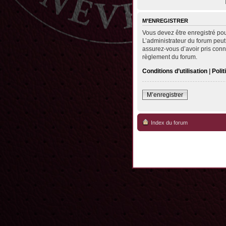
M’ENREGISTRER
Vous devez être enregistré po
L’administrateur du forum peut
assurez-vous d’avoir pris conna
règlement du forum.
Conditions d’utilisation
|
Polit
M’enregistrer
Index du forum