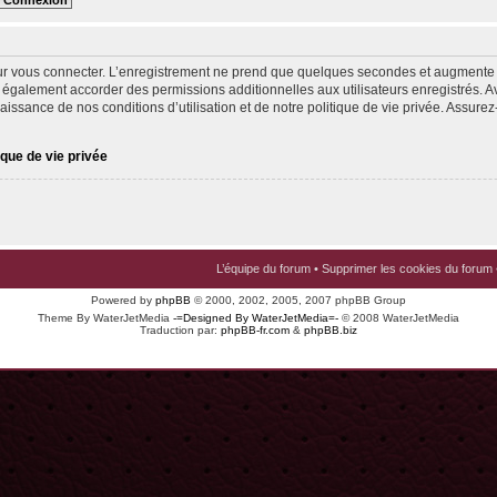
ur vous connecter. L’enregistrement ne prend que quelques secondes et augmente v
 également accorder des permissions additionnelles aux utilisateurs enregistrés. Av
issance de nos conditions d’utilisation et de notre politique de vie privée. Assurez-
ique de vie privée
L’équipe du forum
•
Supprimer les cookies du forum
Powered by
phpBB
© 2000, 2002, 2005, 2007 phpBB Group
Theme By WaterJetMedia
-=Designed By WaterJetMedia=-
© 2008 WaterJetMedia
Traduction par:
phpBB-fr.com
&
phpBB.biz