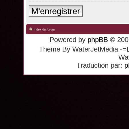
M’enregistrer
Index du forum
Powered by
phpBB
© 2000
Theme By WaterJetMedia
-=
Wat
Traduction par:
p