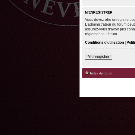
M’ENREGISTRER
Vous devez être enregistré po
L’administrateur du forum peut
assurez-vous d’avoir pris conna
règlement du forum.
Conditions d’utilisation
|
Polit
M’enregistrer
Index du forum