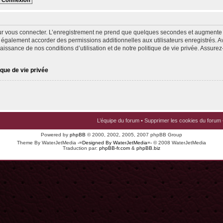
ur vous connecter. L’enregistrement ne prend que quelques secondes et augmente v
 également accorder des permissions additionnelles aux utilisateurs enregistrés. Av
issance de nos conditions d’utilisation et de notre politique de vie privée. Assurez-
ique de vie privée
L’équipe du forum
•
Supprimer les cookies du forum
Powered by
phpBB
© 2000, 2002, 2005, 2007 phpBB Group
Theme By WaterJetMedia
-=Designed By WaterJetMedia=-
© 2008 WaterJetMedia
Traduction par:
phpBB-fr.com
&
phpBB.biz